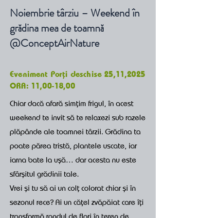
Noiembrie târziu – Weekend în
grădina mea de toamnă
@ConceptAirNature
Eveniment Porți deschise 25,11,2025
ORA: 11,00-18,00
Chiar dacă afară simțim frigul, în acest
weekend te invit să te relaxezi sub razele
plăpânde ale toamnei târzii. Grădina ta
poate părea tristă, plantele uscate, iar
iarna bate la ușă… dar acesta nu este
sfârșitul grădinii tale.
Vrei și tu să ai un colț colorat chiar și în
sezonul rece? Ai un cățel zvăpăiat care îți
transformă rondul de flori în teren de