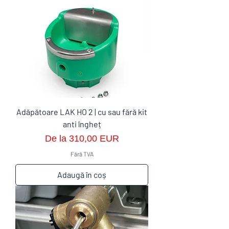
Adăpătoare LAK HO 2 | cu sau fără kit
anti îngheț
Preț redus
De la
310,00 EUR
Fără TVA
Adaugă în coș