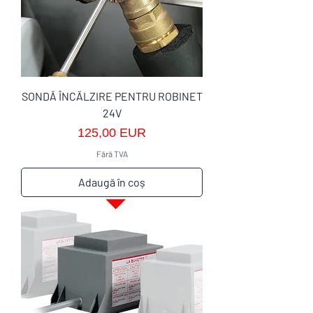
SONDĂ ÎNCĂLZIRE PENTRU ROBINET
24V
Preț
125,00 EUR
Fără TVA
Adaugă în coș