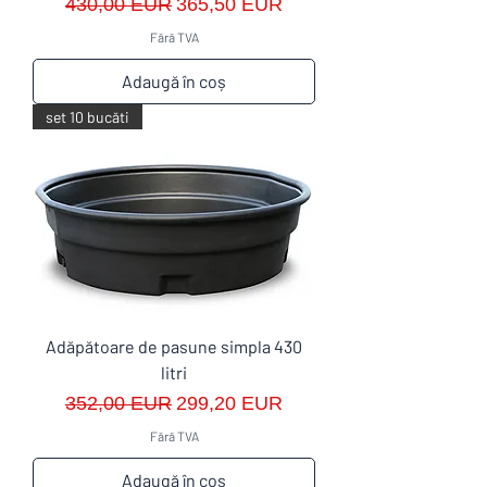
Preț normal
Preț redus
430,00 EUR
365,50 EUR
Fără TVA
Adaugă în coș
set 10 bucăti
Adăpătoare de pasune simpla 430
litri
Preț normal
Preț redus
352,00 EUR
299,20 EUR
Fără TVA
Adaugă în coș