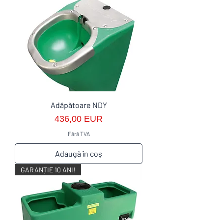
Adăpătoare NDY
Preț
436,00 EUR
Fără TVA
Adaugă în coș
GARANȚIE 10 ANI!