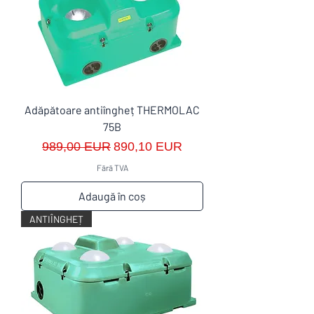
Adăpătoare antiîngheț THERMOLAC
75B
Preț normal
Preț redus
989,00 EUR
890,10 EUR
Fără TVA
Adaugă în coș
ANTIÎNGHEȚ