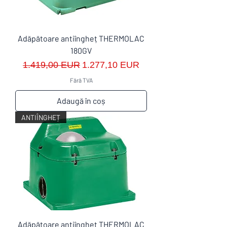
Adăpătoare antiîngheț THERMOLAC
180GV
Preț normal
Preț redus
1.419,00 EUR
1.277,10 EUR
Fără TVA
Adaugă în coș
ANTIÎNGHEȚ
Adăpătoare antiîngheț THERMOLAC