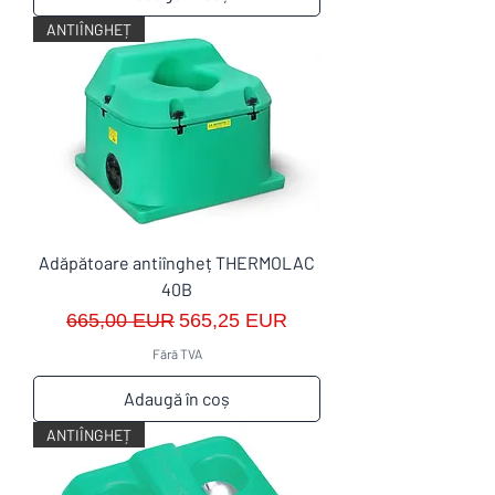
ANTIÎNGHEȚ
Adăpătoare antiîngheț THERMOLAC
40B
Preț normal
Preț redus
665,00 EUR
565,25 EUR
Fără TVA
Adaugă în coș
ANTIÎNGHEȚ