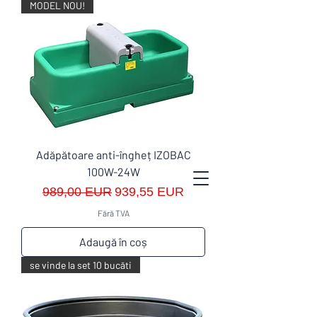
MODEL NOU!
Adăpătoare anti-îngheț IZOBAC
100W-24W
Preț normal
Preț redus
989,00 EUR
939,55 EUR
Fără TVA
Adaugă în coș
se vinde la set 10 bucăti