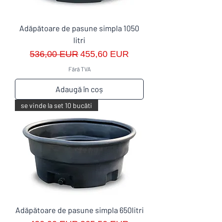
Adăpătoare de pasune simpla 1050
litri
Preț normal
Preț redus
536,00 EUR
455,60 EUR
Fără TVA
Adaugă în coș
se vinde la set 10 bucăti
Adăpătoare de pasune simpla 650litri