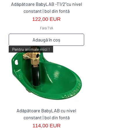
Adăpătoare BabyLAB -T1/2”cu nivel
constant | bol din fontă
Preț
122,00 EUR
Fără TVA
Adaugă în coș
Pentru animale mici !
Adăpătoare BabyLAB cu nivel
constant | bol din fontă
Preț
114,00 EUR