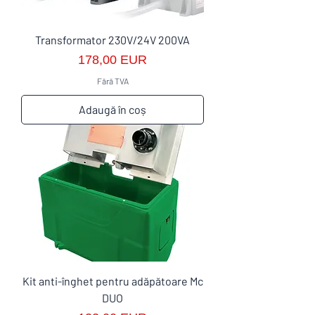
Transformator 230V/24V 200VA
Preț
178,00 EUR
Fără TVA
Adaugă în coș
Kit anti-înghet pentru adăpătoare Mc
DUO