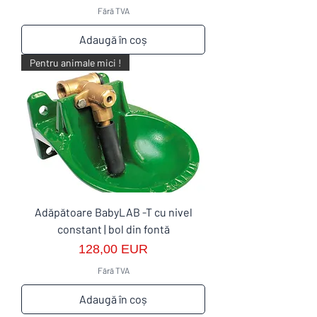
Fără TVA
Adaugă în coș
Pentru animale mici !
Adăpătoare BabyLAB -T cu nivel
constant | bol din fontă
Preț
128,00 EUR
Fără TVA
Adaugă în coș