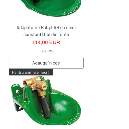
Adăpătoare BabyLAB cu nivel
constant | bol din fontă
Preț
114,00 EUR
Fără TVA
Adaugă în coș
Pentru animale mici !