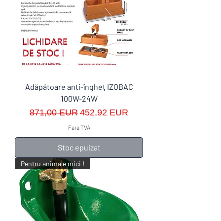
Adăpătoare anti-îngheț IZOBAC
100W-24W
Preț normal
Preț redus
871,00 EUR
452,92 EUR
Fără TVA
Stoc epuizat
Pentru animale mici !