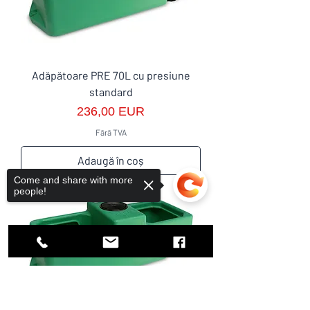
Adăpătoare PRE 70L cu presiune
standard
Preț
236,00 EUR
Fără TVA
Adaugă în coș
Come and share with more
GARANȚIE 10 ANI!
people!
Sorry, the checkout page does not
support sharing
Copied to clipboard