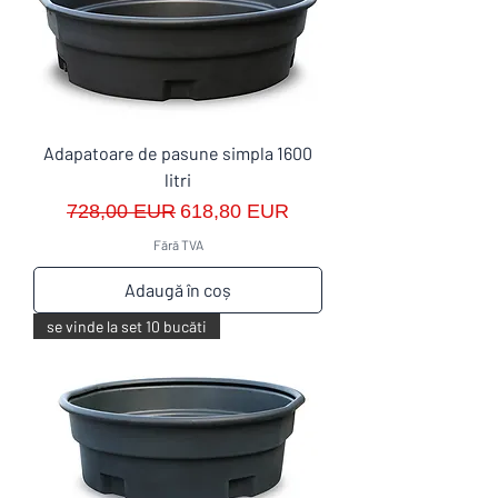
Adapatoare de pasune simpla 1600
litri
Preț normal
Preț redus
728,00 EUR
618,80 EUR
Fără TVA
Adaugă în coș
se vinde la set 10 bucăti