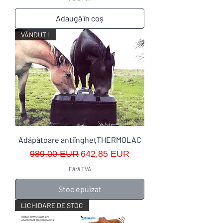
Adaugă în coș
VÂNDUT !
Adăpătoare antiînghețTHERMOLAC
Preț normal
Preț redus
989,00 EUR
642,85 EUR
Fără TVA
Stoc epuizat
LICHIDARE DE STOC