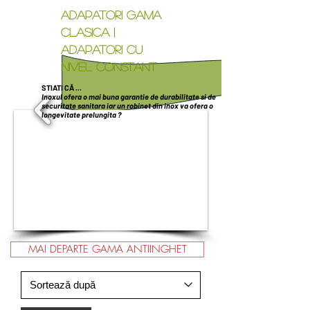
ADAPATORI GAMA
CLASICA |
ADAPATORI CU
NIVEL CONSTANT
STIATI CĂ ...
Inoxul ofera o mai buna garantie de durabilitate si de
securitate sanitara iar un robinet din inox va ofera o
longevitate prelungita ?
1/5
MAI DEPARTE GAMA ANTIINGHET