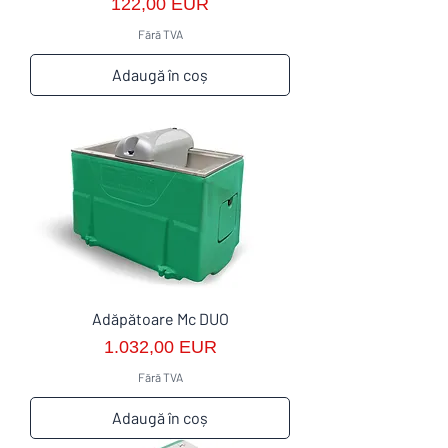
Preț
122,00 EUR
Fără TVA
Adaugă în coș
Adăpătoare Mc DUO
Preț
1.032,00 EUR
Fără TVA
Adaugă în coș