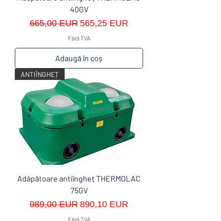
40GV
Preț normal
Preț redus
665,00 EUR
565,25 EUR
Fără TVA
Adaugă în coș
ANTIÎNGHEȚ
Adăpătoare antiîngheț THERMOLAC
75GV
Preț normal
Preț redus
989,00 EUR
890,10 EUR
Fără TVA