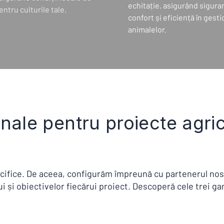
echitație, asigurând sigura
ntru culturile tale.
confort și eficiență în gest
animalelor.
nale pentru proiecte agri
cifice. De aceea, configurăm împreună cu partenerul nostr
i și obiectivelor fiecărui proiect. Descoperă cele trei g