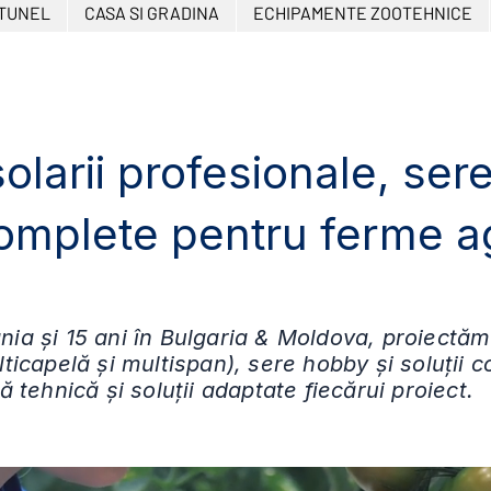
 TUNEL
CASA SI GRADINA
ECHIPAMENTE ZOOTEHNICE
solarii profesionale, ser
complete pentru ferme a
ia și 15 ani în Bulgaria & Moldova, proiectăm
lticapelă și multispan), sere hobby și soluții
ă tehnică și soluții adaptate fiecărui proiect.