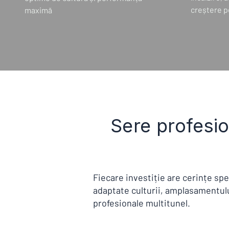
creștere pe
maximă
Sere profesio
Fiecare investiție are cerințe spe
adaptate culturii, amplasamentulu
profesionale multitunel.