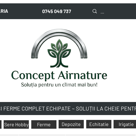
ARIA
0745 049 737
I FERME COMPLET ECHIPATE ~ SOLUȚII LA CHEIE PEN
Depozite
Echitatie
Irigatie
Sere Hobby
Ferme