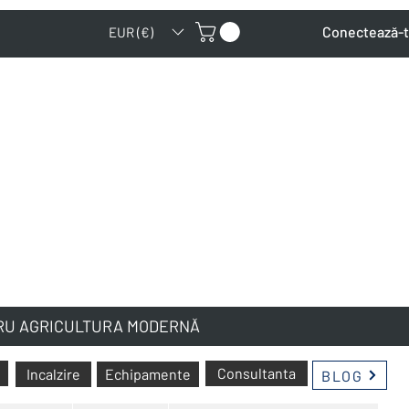
Conectează-
EUR (€)
TRU AGRICULTURA MODERNĂ
Consultanta
Incalzire
Echipamente
BLOG