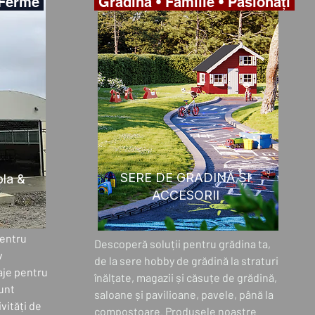
• Ferme
Grădină • Familie • Pasionați
SERE DE GRADINĂ ȘI
la &
ACCESORII
entru
Descoperă soluții pentru grădina ta,
v
de la sere hobby de grădină la straturi
laje pentru
înălțate, magazii și căsuțe de grădină,
sunt
saloane și pavilioane, pavele, până la
ivități de
compostoare. Produsele noastre