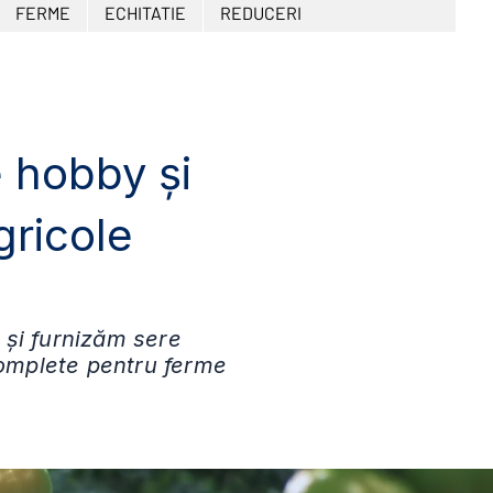
FERME
ECHITATIE
REDUCERI
e hobby și
gricole
 și furnizăm sere
 complete pentru ferme