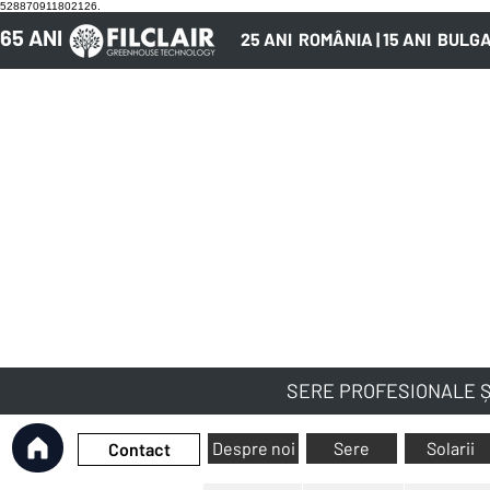
528870911802126.
65 ANI
25 ANI ROMÂNIA | 15 ANI BULG
SERE PROFESIONALE Ș
Despre noi
Sere
Solarii
Contact