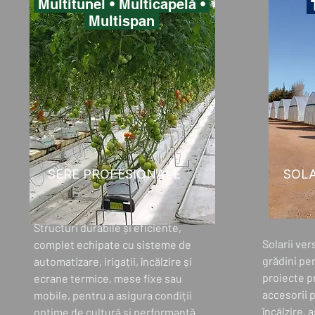
Multitunel • Multicapelă •
T
Multispan
SERE PROFESIONALE
SOLA
Structuri durabile și eficiente,
Solarii ver
complet echipate cu sisteme de
grădini per
automatizare, irigații, încălzire și
proiecte p
ecrane termice, mese fixe sau
accesorii p
mobile, pentru a asigura condiții
încălzire, 
optime de cultură și performanță