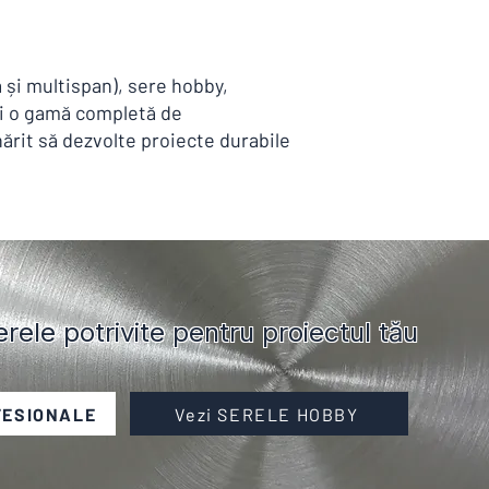
 și multispan), sere hobby,
 și o gamă completă de
nărit să dezvolte proiecte durabile
ele potrivite pentru proiectul tău
FESIONALE
Vezi SERELE HOBBY