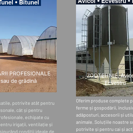
Avicol • Ecvestru 
unel • Bitunel
RII PROFESIONALE
ZOOTEHNIE, Avico
sau de grădină
Ecvestru
Oferim produse complete p
satile, potrivite atât pentru
ferme și gospodării, inclusi
sonale, cât și pentru
adăposturi, accesorii și uti
rofesionale, echipate cu
animale. Soluțiile noastre 
entru irigații, ventilație și
potrivite și pentru cai și act
asigurând condiții ideale de