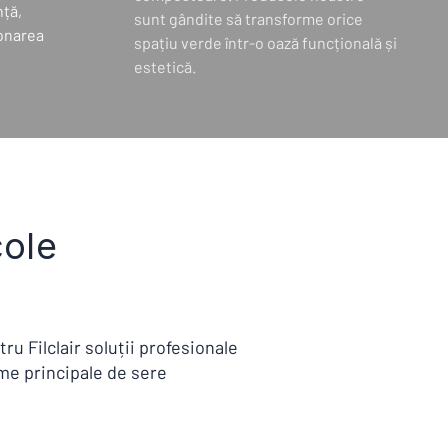
nță,
sunt gândite să transforme orice
ionarea
spațiu verde într-o oază funcțională și
estetică.
cole
u Filclair soluții profesionale
ame principale de sere