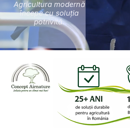
Agricultura modernă
începe cu soluția
potrivită.