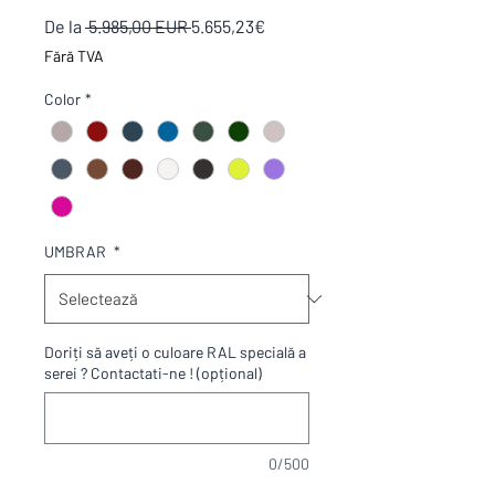
Preț
Preț
De la
 5.985,00 EUR 
5.655,23€
normal
redus
Fără TVA
Color
*
UMBRAR
*
Doriți să aveți o culoare RAL specială a
serei ? Contactati-ne ! (opțional)
0/500