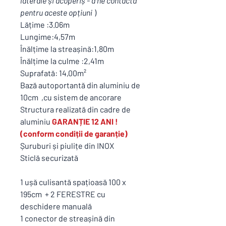
laterale și acoperiș - a ne contacta
pentru aceste opțiuni
)
Lățime :3.06m
Lungime:4,57m
Înălțime la streașină:1,80m
Înălțime la culme :2,41m
Suprafată: 14,00m²
Bază autoportantă din aluminiu de
10cm ,cu sistem de ancorare
Structura realizată din cadre de
aluminiu
GARANȚIE 12 ANI !
(conform condiții de garanție)
Șuruburi și piulițe din INOX
Sticlă securizată
1 ușă culisantă spațioasă 100 x
195cm + 2 FERESTRE cu
deschidere manuală
1 conector de streașină din