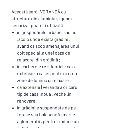
Această seră -VERANDĂ cu
structura din aluminiu și geam
securizat poate fi utilizată
în gospodăriile urbane sau nu
,acolo unde există grădini ,
avand ca scop amenajarea unui
colț special ,a unei oaze de
relaxare ,din grădină ;
în cartierele rezidențiale ca o
extensie a casei pentru a crea
zone de lumină și relaxare .
ca extensie | verandă a oricărui
tip de casă :nouă , veche ,în
renovare .
în grădinile suspendate de pe
terase sau balcoane în marile
aglomerații , pentru a aduce un