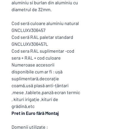
aluminiu si burlan din aluminiu cu
diametrul de 32mm.
Cod seră culoare aluminiu natural
GNCLUXV306457
Cod seră RAL paletar standard
GNCLUXV306457L
Cod sera RAL suplimentar -cod
sera + RAL + cod culoare
Numeroase accesorii
disponibile cum ar fi : ușă
suplimentară,decorație
coamă,usă plasă anti-țântari
,mese ,tablete,panză ecran termic
, kituri irigație ,kituri de
grădină,etc
Pret in Euro fără Montaj
Domenii utilizate :