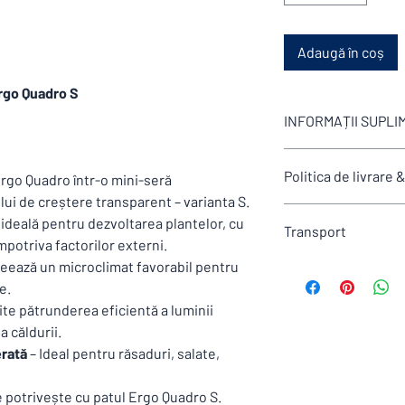
Adaugă în coș
rgo Quadro S
INFORMAȚII SUPL
Acest produs include 
Politica de livrare 
integrat într-un siste
Ergo Quadro într-o mini-seră
grădinilor. Prețul afiș
ui de creștere transparent – varianta S.
Politica de livrare și
singur modul. Pentru 
ideală pentru dezvoltarea plantelor, cu
Transport
Sere
personalizate, este n
potriva factorilor externi.
Disponibilitate și ter
suplimentare, în funcț
eează un microclimat favorabil pentru
Prețurile afișate sunt
Produsele din gama
A
cerințele specifice al
e.
costurile de transpor
clopote și tulele de fo
permite adaptarea ușoa
Livrarea produselor 
pavele,compostoare,re
te pătrunderea eficientă a luminii
tale, oferindu-ți liber
realizează în întreaga 
pentru amenajarea gră
și estetic.
a căldurii.
curierat rapid.
comandă. În cazul în 
erată
– Ideal pentru răsaduri, salate,
Pentru comenzi ce de
termenul standard de 
livrarea este gratuită.
conform Condițiilor G
 potrivește cu patul Ergo Quadro S.
excluderilor aplicabile