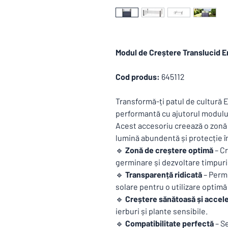
Modul de Creștere Translucid E
Cod produs:
645112
Transformă-ți patul de cultură 
performantă cu ajutorul modulul
Acest accesoriu creează o zonă 
lumină abundentă și protecție îm
🔹
Zonă de creștere optimă
– Cr
germinare și dezvoltare timpuri
🔹
Transparență ridicată
– Permi
solare pentru o utilizare optimă 
🔹
Creștere sănătoasă și accel
ierburi și plante sensibile.
🔹
Compatibilitate perfectă
– Se