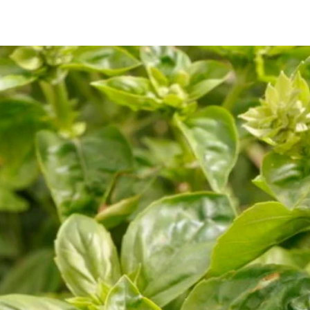
n.a
Produse personali
produse nu pot fi r
sunt defecte sau n
convenite.
Vă recomandăm să veri
culorile și caracterist
comanda, având în ved
aduse la comandă nu su
Dacă aveți nelămuriri 
returnarea unui produs
asistență suplimentar