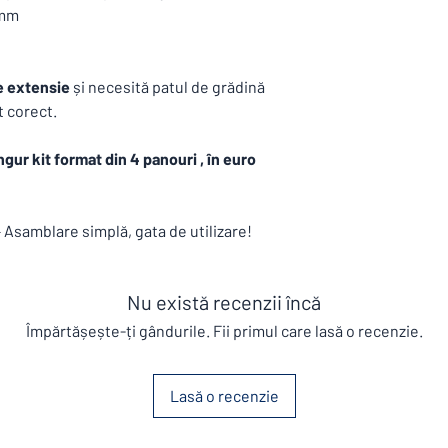
 mm
Termene de livrare p
Produse standard (P
răsadnițe, borduri
sunt în stoc
e extensie
și necesită patul de grădină
Produse personaliz
t corect.
Termenul de livrar
plasării comenzii.
ngur kit format din 4 panouri , în euro
Condiții de livrare:
Produsele din gama
A
exclusiv pe bază de c
Generale de Vânzare (C
 Asamblare simplă, gata de utilizare!
politica noastră.
Livrarea se va realiza p
sau transport propriu,
Nu există recenzii încă
locul de livrare.
Împărtășește-ți gândurile. Fii primul care lasă o recenzie.
Politica de retur:
Produse standard
care nu sunt aduse
Lasă o recenzie
termen de 14 zile ca
condiția ca ambalaj
deteriorat,utiliza