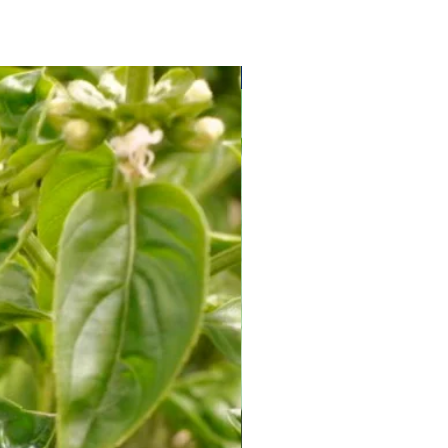
zate sau aduse la comandă
: Aceste
eturnate, exceptând cazurile în care
u corespund specificațiilor
Soi Productiv fără Amăreală
ficați cu atenție dimensiunile,
icile produselor înainte de a plasa
ere că produsele personalizate sau
nt eligibile pentru retur.
sau întrebări privind livrarea sau
, nu ezitați să ne contactați pentru
ă.