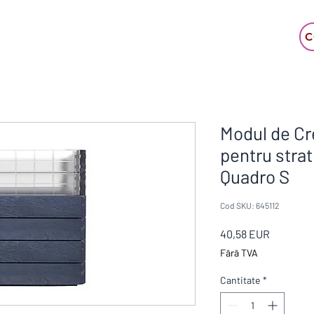
C
Modul de Cr
pentru strat
Quadro S
Cod SKU: 645112
Preț
40,58 EUR
Fără TVA
Cantitate
*