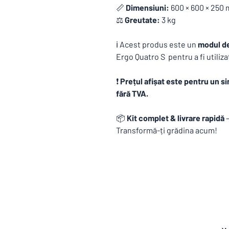
📏
Dimensiuni:
600 × 600 × 250
⚖️
Greutate:
3 kg
ℹ️ Acest produs este un
modul d
Ergo Quatro S pentru a fi utiliza
❗
Prețul afișat este pentru un si
fără TVA.
📦
Kit complet & livrare rapidă
–
Transformă-ți grădina acum!