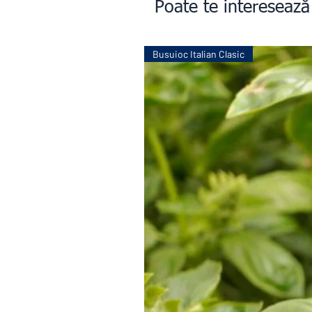
Poate te interesează
Busuioc Italian Clasic