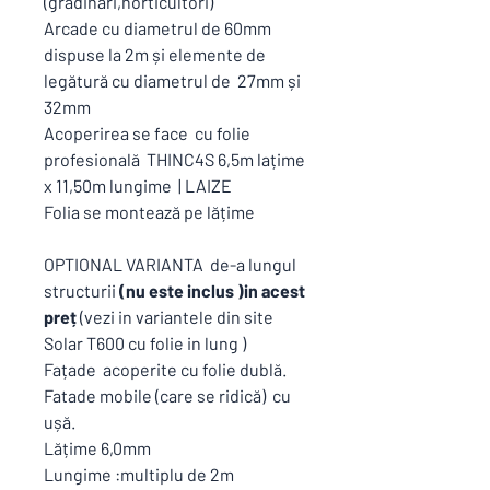
(gradinari,horticultori)
Arcade cu diametrul de 60mm
dispuse la 2m și elemente de
legătură cu diametrul de 27mm și
32mm
Acoperirea se face cu folie
profesională THINC4S 6,5m lațime
x 11,50m lungime | LAIZE
Folia se montează pe lățime
OPTIONAL VARIANTA de-a lungul
structurii
(nu este inclus )in acest
preț
(vezi in variantele din site
Solar T600 cu folie in lung )
Fațade acoperite cu folie dublă.
Fatade mobile (care se ridică) cu
ușă.
Lățime 6,0mm
Lungime :multiplu de 2m