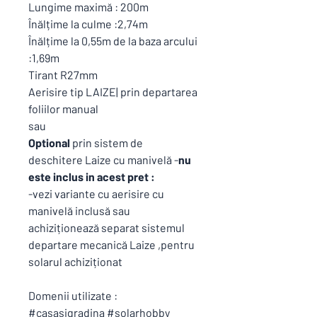
Lungime maximă : 200m
Înălțime la culme :2,74m
Înălțime la 0,55m de la baza arcului
:1,69m
Tirant R27mm
Aerisire tip LAIZE| prin departarea
foliilor manual
sau
Optional
prin sistem de
deschitere Laize cu manivelă -
nu
este inclus in acest pret :
-vezi variante cu aerisire cu
manivelă inclusă sau
achiziționează separat sistemul
departare mecanică Laize ,pentru
solarul achiziționat
Domenii utilizate :
#casasigradina #solarhobby