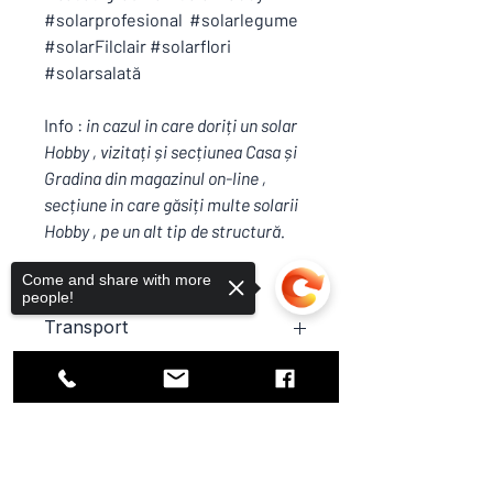
#solarprofesional #solarlegume
#solarFilclair #solarflori
#solarsalată
Info :
in cazul in care doriți un solar
Hobby , vizitați și secțiunea Casa și
Gradina din magazinul on-line ,
secțiune in care găsiți multe solarii
Hobby , pe un alt tip de structură.
Come and share with more
people!
Transport
Transport inclus in preț.
Politica de livrare & Retur
Conform condiții generale de vânzare
Sorry, the checkout page does not
și livrare și excepții .
support sharing
Copied to clipboard
Solar Filclair , realizat doar la comandă