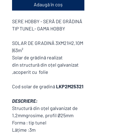
Adaugă în coș
SERE HOBBY - SERĂ DE GRĂDINĂ
TIP TUNEL- GAMA HOBBY
SOLAR DE GRADINĂ 3XM21H2,10M
|63m²
Solar de grădină realizat
din structură din oțel galvanizat
,acoperit cu folie
Cod solar de gradină
LKP2M25321
DESCRIERE:
Structură din oțel galvanizat de
1,2mmgrosime, profil Ø25mm
Forma : tip tunel
Lățime :3m