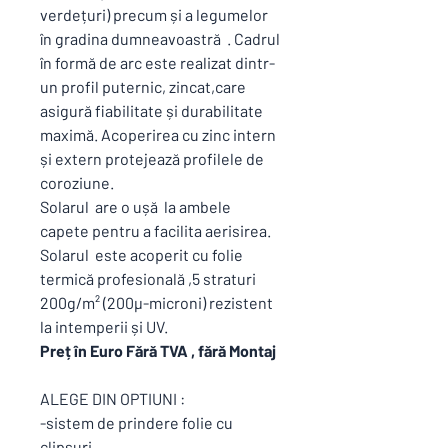
verdețuri) precum și a legumelor
în gradina dumneavoastră . Cadrul
în formă de arc este realizat dintr-
un profil puternic, zincat,care
asigură fiabilitate și durabilitate
maximă. Acoperirea cu zinc intern
și extern protejează profilele de
coroziune.
Solarul are o ușă la ambele
capete pentru a facilita aerisirea.
Solarul este acoperit cu folie
termică profesională ,5 straturi
200g/m² (200µ-microni) rezistent
la intemperii și UV.
Preț în Euro Fără TVA , fără Montaj
ALEGE DIN OPTIUNI :
-sistem de prindere folie cu
clipsuri