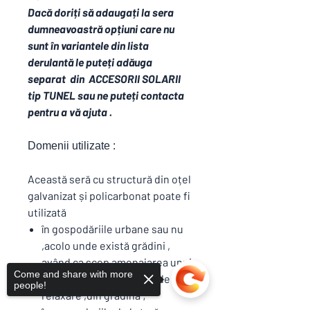
Dacă doriți să adaugați la sera
dumneavoastră opțiuni care nu
sunt în variantele din lista
derulantă le puteți adăuga
separat din ACCESORII SOLARII
tip TUNEL sau ne puteți contacta
pentru a vă ajuta .
Domenii utilizate :
Această seră cu structură din oțel
galvanizat și policarbonat poate fi
utilizată
în gospodăriile urbane sau nu
,acolo unde există grădini ,
având ca scop amenajarea unui
Come and share with more
colț special ,a unei oaze de
people!
relaxare ,din grădină ;