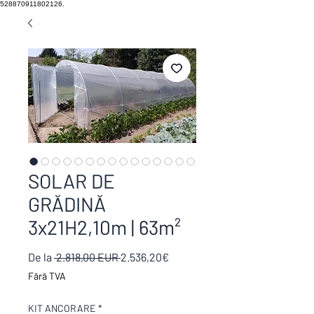
528870911802126.
SOLAR DE
GRĂDINĂ
3x21H2,10m | 63m²
Preț
Preț
De la
 2.818,00 EUR 
2.536,20€
normal
redus
Fără TVA
KIT ANCORARE
*