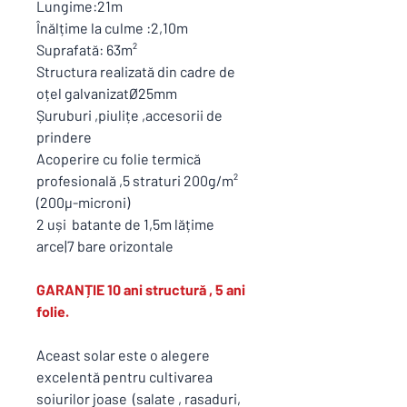
Lungime:21m
Înălțime la culme :2,10m
Suprafată: 63m²
Structura realizată din cadre de
oțel galvanizatØ25mm
Șuruburi ,piulițe ,accesorii de
prindere
Acoperire cu folie termică
profesională ,5 straturi 200g/m²
(200µ-microni)
2 uși batante de 1,5m lățime
arce|7 bare orizontale
GARANȚIE 10 ani structură , 5 ani
folie.
Aceast solar este o alegere
excelentă pentru cultivarea
soiurilor joase (salate , rasaduri,