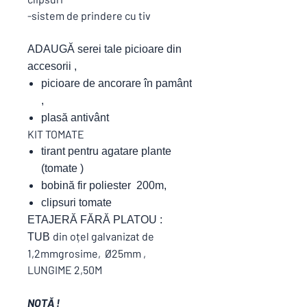
-sistem de prindere cu tiv
ADAUGĂ serei tale picioare din
accesorii ,
picioare de ancorare în pamânt
,
plasă antivânt
KIT TOMATE
tirant pentru agatare plante
(tomate )
bobină fir poliester 200m,
clipsuri tomate
ETAJERĂ FĂRĂ PLATOU :
din oțel galvanizat de
TUB
1,2mmgrosime, Ø25mm ,
LUNGIME 2,50M
NOTĂ !