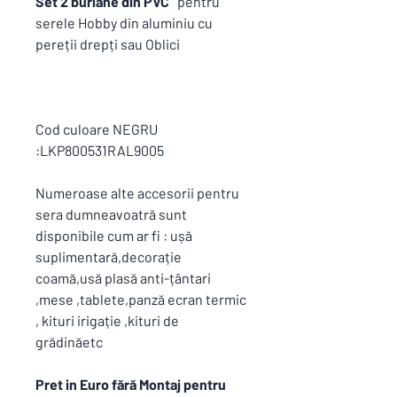
Set 2 burlane din PVC
pentru
serele Hobby din aluminiu cu
pereții drepți sau Oblici
Cod culoare NEGRU
:LKP800531RAL9005
Numeroase alte accesorii pentru
sera dumneavoatră sunt
disponibile cum ar fi : ușă
suplimentară,decorație
coamă,usă plasă anti-țântari
,mese ,tablete,panză ecran termic
, kituri irigație ,kituri de
grădinăetc
Pret in Euro fără Montaj pentru