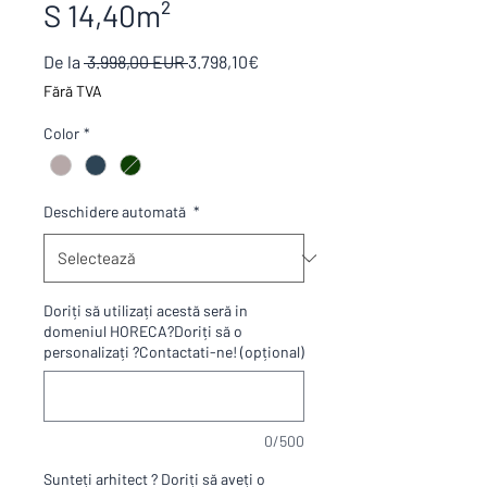
S 14,40m²
Preț
Preț
De la
 3.998,00 EUR 
3.798,10€
normal
redus
Fără TVA
Color
*
Deschidere automată
*
Doriți să utilizați acestă seră in
domeniul HORECA?Doriți să o
personalizați ?Contactati-ne! (opțional)
0/500
Sunteți arhitect ? Doriți să aveți o