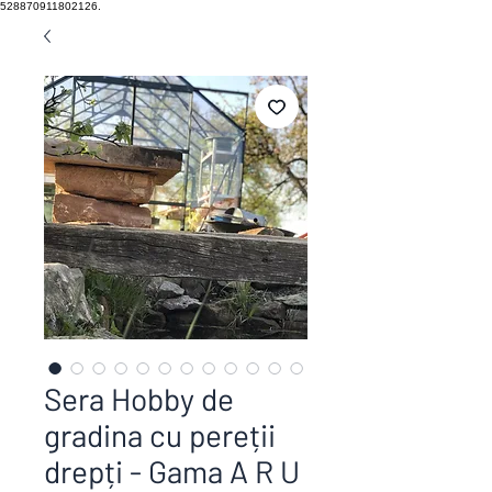
528870911802126.
Sera Hobby de
gradina cu pereții
drepți - Gama A R U