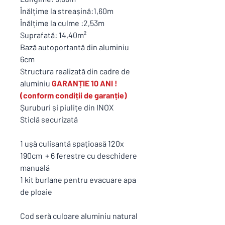
Înălțime la streașină:1,60m
Înălțime la culme :2,53m
Suprafată: 14,40m²
Bază autoportantă din aluminiu
6cm
Structura realizată din cadre de
aluminiu
GARANȚIE 10 ANI !
(conform condiții de garanție)
Șuruburi și piulițe din INOX
Sticlă securizată
1 ușă culisantă spațioasă 120x
190cm + 6 ferestre cu deschidere
manuală
1 kit burlane pentru evacuare apa
de ploaie
Cod seră culoare aluminiu natural