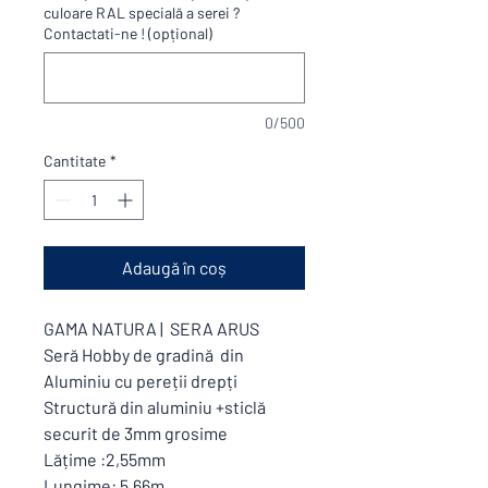
culoare RAL specială a serei ?
Contactati-ne ! (opțional)
0/500
Cantitate
*
Adaugă în coș
GAMA NATURA | SERA ARUS
Seră Hobby de gradină din
Aluminiu cu pereții drepți
Structură din aluminiu +sticlă
securit de 3mm grosime
Lățime :2,55mm
Lungime: 5,66m