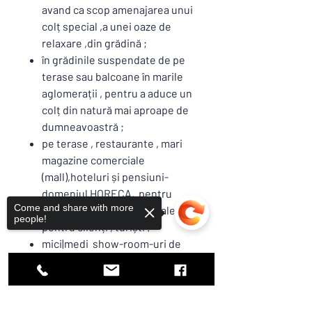
avand ca scop amenajarea unui
colț special ,a unei oaze de
relaxare ,din grădină ;
în grădinile suspendate de pe
terase sau balcoane în marile
aglomerații , pentru a aduce un
colț din natură mai aproape de
dumneavoastră ;
pe terase , restaurante , mari
magazine comerciale
(mall),hoteluri și pensiuni-
domeniul HORECA, pentru
Come and share with more
crearea de zone individuale
people!
pentru clienți , turiști .
mici|medi show-room-uri de
prezentare a diferitelor
produse in spațiile comerciale ;