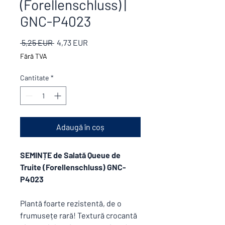
(Forellenschluss) |
GNC-P4023
Preț
Preț
 5,25 EUR 
4,73 EUR
normal
redus
Fără TVA
Cantitate
*
Adaugă în coș
SEMINȚE de Salată Queue de
Truite (Forellenschluss) GNC-
P4023
Plantă foarte rezistentă, de o
frumusețe rară! Textură crocantă