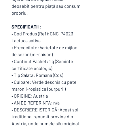
deosebit pentru piață sau consum
propriu.
SPECIFICAȚII :
• Cod Produs (Ref): GNC-P4023 -
Lactuca sativa
• Precocitate: Varietate de mijloc
de sezon (mi-saison)
• Conținut Pachet: 1 g (Semințe
certificate ecologic)
• Tip Salată: Romana (Cos)
• Culoare: Verde deschis cu pete
maronii-roșiatice (purpurii)
• ORIGINE: Austria
• AN DE REFERINȚĂ: n/a
• DESCRIERE ISTORICĂ: Acest soi
tradițional renumit provine din
Austria, unde numele său original