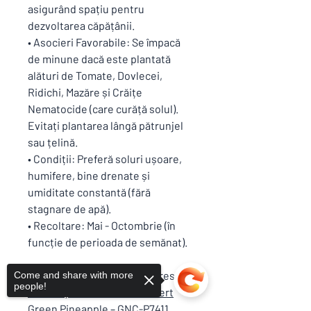
asigurând spațiu pentru
dezvoltarea căpățânii.
• Asocieri Favorabile: Se împacă
de minune dacă este plantată
alături de Tomate, Dovlecei,
Ridichi, Mazăre și Crăițe
Nematocide (care curăță solul).
Evitați plantarea lângă pătrunjel
sau țelină.
• Condiții: Preferă soluri ușoare,
humifere, bine drenate și
umiditate constantă (fără
stagnare de apă).
• Recoltare: Mai - Octombrie (în
funcție de perioada de semănat).
Aceste produse vă pot interesa:
Come and share with more
people!
• Semințe Tomate Ananas Vert
Green Pineapple – GNC-P7411