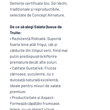
Semințe certificate bio, Soi Vechi,
tradiționale și reproductibile,
selectate de Concept Airnature.
De ce să alegi Salata Queue de
Truite:
• Rezistență Ridicată: Suportă
foarte bine atât frigul, cât și
căldurile din timpul verii, fiind mai
puțin predispusă la înflorire
prematură decât alte soiuri.
• Calitate Gustativă: Frunze
cărnoase, suculente, cu o
dulceață naturală excelentă,
ideale pentru mixuri de salate
premium.
• Productivitate și Aspect:
Formează căpățâni frumoase,
lejere, cu un impact vizual