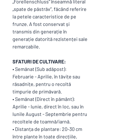
„Forellenschluss” înseamnă literal
„spate de păstrăv”, făcând referire
la petele caracteristice de pe
frunze. A fost conservat și
transmis din generație în
generație datorită rezistenței sale
remarcabile.
SFATURI DE CULTIVARE:
• Semănat (Sub adăpost):
Februarie - Aprilie, în tăvițe sau
răsadnițe, pentru o recoltă
timpurie de primăvară.
• Semănat (Direct în pământ):
Aprilie - Iunie, direct în loc, sau în
lunile August - Septembrie pentru
recoltele de toamnă/iarnă.
• Distanța de plantare: 20-30 cm
între plante în toate direcțiile,