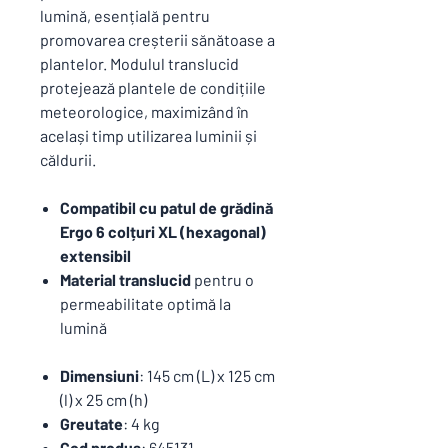
lumină, esențială pentru
promovarea creșterii sănătoase a
plantelor. Modulul translucid
protejează plantele de condițiile
meteorologice, maximizând în
același timp utilizarea luminii și
căldurii.
Compatibil cu patul de grădină
Ergo 6 colțuri XL (hexagonal)
extensibil
Material translucid
pentru o
permeabilitate optimă la
lumină
Dimensiuni
: 145 cm (L) x 125 cm
(l) x 25 cm (h)
Greutate
: 4 kg
Cod produs
: 645131