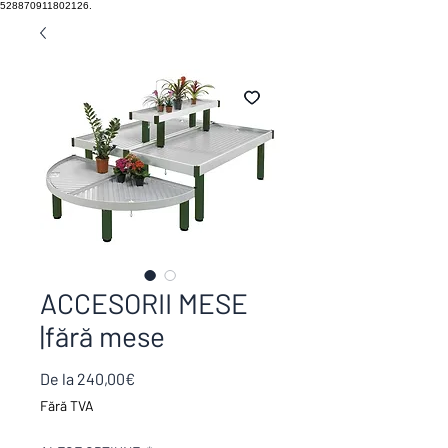
528870911802126.
ACCESORII MESE
|fără mese
Preț
De la
240,00€
redus
Fără TVA