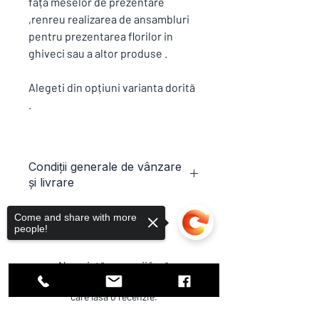
fața meselor de prezentare
,renreu realizarea de ansambluri
pentru prezentarea florilor in
ghiveci sau a altor produse .
Alegeti din opțiuni varianta dorită
.
Condiții generale de vânzare
și livrare
Toate produsele din site sunt aduse la
Come and share with more
comandă ,conform condiții generale de
people!
vânzare și livrare si excluderi.
Termen de livrare standard pentru
Nu există recenzii încă
Mese de cultură | Mobilier este de 6
Împărtășește-ți gândurile. Fii primul
saptămâni (cu exceptia zilelor libere ,
care lasă o recenzie.
vacantei furnizorilor sau a situatiilor
neprevăzute) .