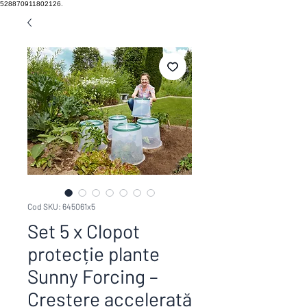
528870911802126.
Cod SKU: 645061x5
Set 5 x Clopot
protecție plante
Sunny Forcing –
Creștere accelerată