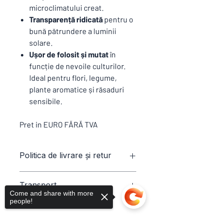
microclimatului creat.
Transparență ridicată
pentru o
bună pătrundere a luminii
solare.
Ușor de folosit și mutat
în
funcție de nevoile culturilor.
Ideal pentru flori, legume,
plante aromatice și răsaduri
sensibile.
Pret in EURO FĂRĂ TVA
Politica de livrare și retur
Prețurile sunt exprimate in Euro fără
Transport
TVA , TVA-ul se adaugă automat la
Come and share with more
următoarea etapă ,după adăugarea
people!
Prețurile sunt exprimate în € fără TVA
produsului în coșul de cumparaturi .
și conțin transportul pâna în Câmpina ,
Din meniul derulant puteți vizualiza