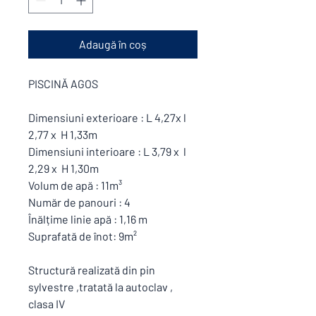
Adaugă în coș
PISCINĂ AGOS
Dimensiuni exterioare : L 4,27x l
2,77 x H 1,33m
Dimensiuni interioare : L 3,79 x l
2,29 x H 1,30m
Volum de apă : 11m³
Număr de panouri : 4
Înălțime linie apă : 1,16 m
Suprafată de înot: 9m²
Structură realizată din pin
sylvestre ,tratată la autoclav ,
clasa IV