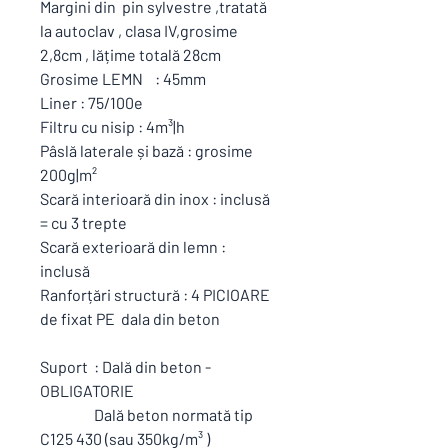
Margini din pin sylvestre ,tratată
la autoclav , clasa IV,grosime
2,8cm , lățime totală 28cm
Grosime LEMN : 45mm
Liner : 75/100e
Filtru cu nisip : 4m³|h
Pâslă laterale și bază : grosime
200g|m²
Scară interioară din inox : inclusă
= cu 3 trepte
Scară exterioară din lemn :
inclusă
Ranforțări structură : 4 PICIOARE
de fixat PE dala din beton
Suport : Dală din beton -
OBLIGATORIE
Dală beton normată tip
C125 430 (sau 350kg/m³ )