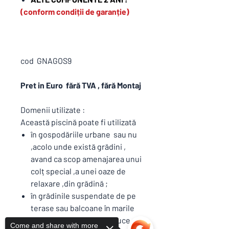
(conform condiții de garanție)
cod GNAGOS9
Pret in Euro fără TVA , fără Montaj
Domenii utilizate :
Această piscină poate fi utilizată
în gospodăriile urbane sau nu
,acolo unde există grădini ,
avand ca scop amenajarea unui
colț special ,a unei oaze de
relaxare ,din grădină ;
în grădinile suspendate de pe
terase sau balcoane în marile
aglomerații , pentru a aduce un
Come and share with more