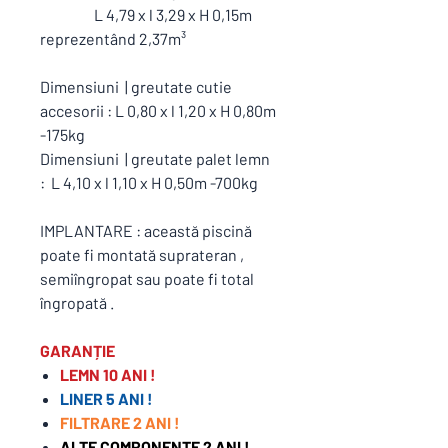
L 4,79 x l 3,29 x H 0,15m
reprezentând 2,37m³
Dimensiuni | greutate cutie
accesorii : L 0,80 x l 1,20 x H 0,80m
-175kg
Dimensiuni | greutate palet lemn
: L 4,10 x l 1,10 x H 0,50m -700kg
IMPLANTARE : această piscină
poate fi montată suprateran ,
semiîngropat sau poate fi total
îngropată .
GARANȚIE
LEMN 10 ANI !
LINER 5 ANI !
FILTRARE 2 ANI !
ALTE COMPONENTE 2 ANI !