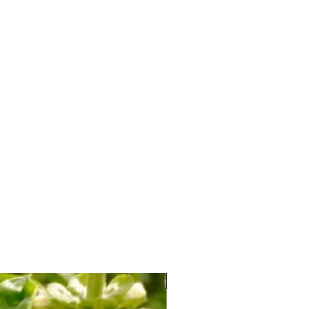
Soi Productiv fără Amăreală