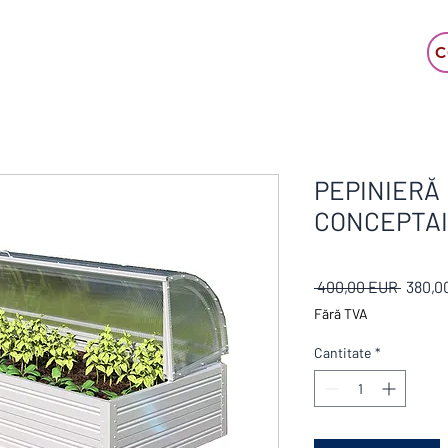
C
PEPINIERĂ
CONCEPTA
Preț
 400,00 EUR 
380,0
norma
Fără TVA
Cantitate
*