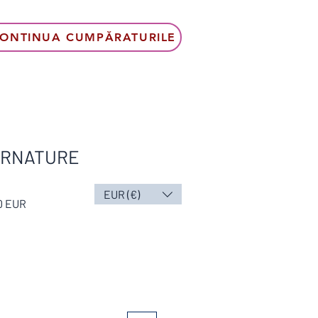
ONTINUA CUMPĂRATURILE
IRNATURE
EUR (€)
Preț
0 EUR
l
redus