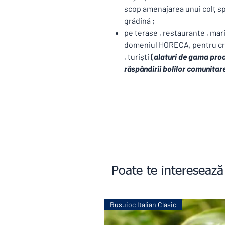
scop amenajarea unui colț spe
grădină ;
pe terase , restaurante , mar
domeniul HORECA, pentru cre
, turiști
(
alaturi de gama prod
răspândirii bolilor comunitar
Poate te interesează
Busuioc Italian Clasic