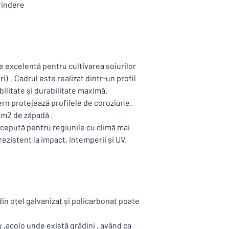
prindere
de distanțare socială ,
clienții sunt separați 
lor .
e excelentă pentru cultivarea soiurilor
i) . Cadrul este realizat dintr-un profil
bilitate și durabilitate maximă.
ern protejează profilele de coroziune.
/ m2 de zăpadă .
ncepută pentru regiunile cu climă mai
ezistent la impact, intemperii și UV.
in oțel galvanizat și policarbonat poate
 ,acolo unde există grădini , având ca