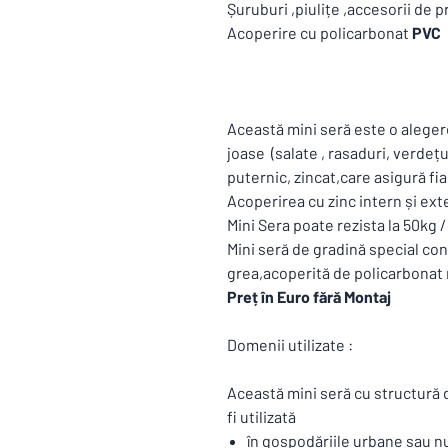
Șuruburi ,piulițe ,accesorii de 
Acoperire cu policarbonat
PVC
Această mini seră este o aleger
joase (salate , rasaduri, verdețur
puternic, zincat,care asigură fia
Acoperirea cu zinc intern și ext
Mini Sera poate rezista la 50kg 
Mini seră de gradină special co
grea,acoperită de policarbonat r
Preț în Euro fără Montaj
Domenii utilizate :
Această mini seră cu structură d
fi utilizată
în gospodăriile urbane sau nu