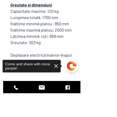
Greutate și dimensiuni
Capacitate maxima: 120 kg
Lungimea totală: 1700 mm
Înălțime minimă platou : 850 mm
Înălțime maximă platou: 2500 mm
Lățimea minimă roți: 859 mm
Greutate: 303 kg
Deplasare electrică înainte-înapoi
, ridicare manuală platformă .
Come and share with more
people!
Politica de livrare și retur
Conform condiții generale de vânzare
Sorry, the checkout page does not
și livrare și excepții
support sharing
Copied to clipboard
Termen de livrare standard : 6-12