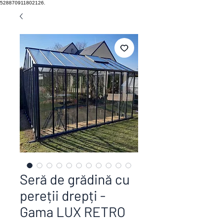
528870911802126.
Seră de grădină cu
pereții drepți -
Gama LUX RETRO