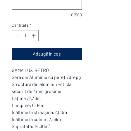
0/500
Cantitate
*
Adaugă în coș
GAMA LUX RETRO
Seră din Aluminiu cu pereții drepți
Structură din aluminiu +sticlă
securit de 4mm grosime
Lățime :2,36m
Lungime: 6,04m
Înălțime la streașină:2,00m
Înălțime la culme :2,56m
Suprafată: 14,30m²