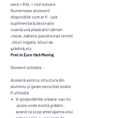
sera + RAL + cod culoare
Numeroase accesorii
disponibile cum ar fi : ușă
suplimentară,decorație
coamă,usă plasă anti-țântari
,mese ,tablete,panză ecran termic
, kituri irigație ,kituri de
grădină,etc
Pret in Euro fără Montaj
Domenii utilizate :
Această seră cu structura din
aluminiu și geam securizat poate
fi utilizată
în gospodăriile urbane sau nu
,acolo unde există grădini ,
avand ca scop amenajarea unui
colț special ,a unei oaze de