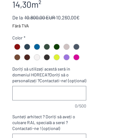
14,30m²
Preț
Preț
De la
 10.800,00 EUR 
10.260,00€
normal
redus
Fără TVA
Color
*
Doriți să utilizați acestă seră in
domeniul HORECA?Doriți să o
personalizați ?Contactati-ne! (opțional)
0/500
Sunteți arhitect ? Doriți să aveți o
culoare RAL specială a serei ?
Contactati-ne ! (opțional)