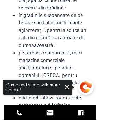
relaxare ,din grădină ;
în grădinile suspendate de pe
terase sau balcoane în marile
aglomerații , pentru a aduce un
colț din natură mai aproape de
dumneavoastră ;
pe terase , restaurante , mari
magazine comerciale
(mall),hoteluri și pensiuni-
domeniul HORECA, pentru
crearea de zone individuale
Come and share with more
pentru clienți , turiști .
people!
mici|medi show-room-uri de
prezentare a diferitelor
produse in spațiile comerciale ;
INFORMAȚII
Sorry, the checkout page does not
SUPLIMENTARE PRODUS