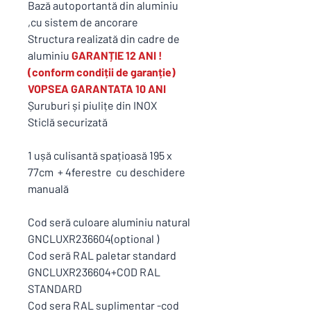
Bază autoportantă din aluminiu
,cu sistem de ancorare
Structura realizată din cadre de
aluminiu
GARANȚIE 12 ANI !
(conform condiții de garanție)
VOPSEA GARANTATA 10 ANI
Șuruburi și piulițe din INOX
Sticlă securizată
1 ușă culisantă spațioasă 195 x
77cm + 4ferestre cu deschidere
manuală
Cod seră culoare aluminiu natural
GNCLUXR236604(optional )
Cod seră RAL paletar standard
GNCLUXR236604+COD RAL
STANDARD
Cod sera RAL suplimentar -cod