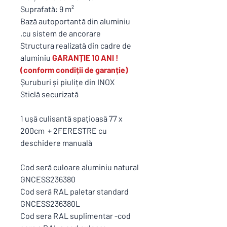
Suprafată: 9 m²
Bază autoportantă din aluminiu
,cu sistem de ancorare
Structura realizată din cadre de
aluminiu
GARANȚIE 10 ANI !
(conform condiții de garanție)
Șuruburi și piulițe din INOX
Sticlă securizată
1 ușă culisantă spațioasă 77 x
200cm + 2FERESTRE cu
deschidere manuală
Cod seră culoare aluminiu natural
GNCESS236380
Cod seră RAL paletar standard
GNCESS236380L
Cod sera RAL suplimentar -cod