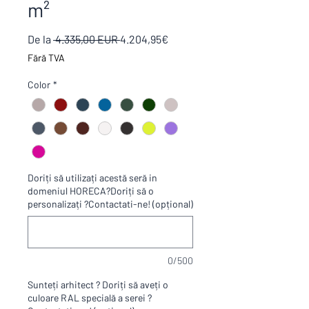
m²
Preț
Preț
De la
 4.335,00 EUR 
4.204,95€
normal
redus
Fără TVA
Color
*
Doriți să utilizați acestă seră in
domeniul HORECA?Doriți să o
personalizați ?Contactati-ne! (opțional)
0/500
Sunteți arhitect ? Doriți să aveți o
culoare RAL specială a serei ?