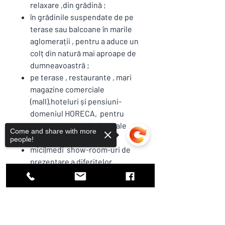
relaxare ,din grădină ;
în grădinile suspendate de pe
terase sau balcoane în marile
aglomerații , pentru a aduce un
colț din natură mai aproape de
dumneavoastră ;
pe terase , restaurante , mari
magazine comerciale
(mall),hoteluri și pensiuni-
domeniul HORECA, pentru
crearea de zone individuale
Come and share with more
pentru clienți , turiști .
people!
mici|medi show-room-uri de
prezentare a diferitelor
produse in spațiile comerciale ;
INFORMAȚII
Sorry, the checkout page does not
SUPLIMENTARE PRODUS
support sharing
Copied to clipboard