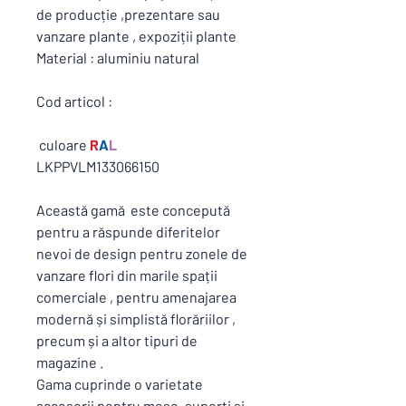
de producție ,prezentare sau
vanzare plante , expoziții plante
Material : aluminiu natural
Cod articol :
culoare
R
A
L
LKPPVLM133066150
Această gamă este concepută
pentru a răspunde diferitelor
nevoi de design pentru zonele de
vanzare flori din marile spații
comerciale , pentru amenajarea
modernă și simplistă florăriilor ,
precum și a altor tipuri de
magazine .
Gama cuprinde o varietate
accesorii pentru mese ,suporți și