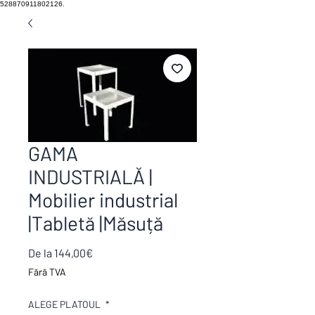
528870911802126.
GAMA
INDUSTRIALĂ |
Mobilier industrial
|Tabletă |Măsuță
Preț
De la
144,00€
redus
Fără TVA
ALEGE PLATOUL
*