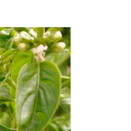
Soi Productiv fără Amăreală