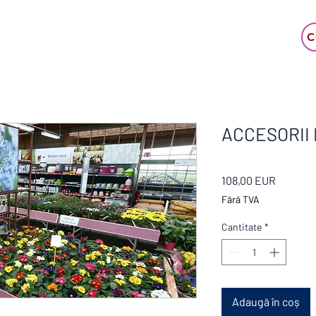
C
ACCESORII 
Preț
108,00 EUR
Fără TVA
Cantitate
*
Adaugă în coș