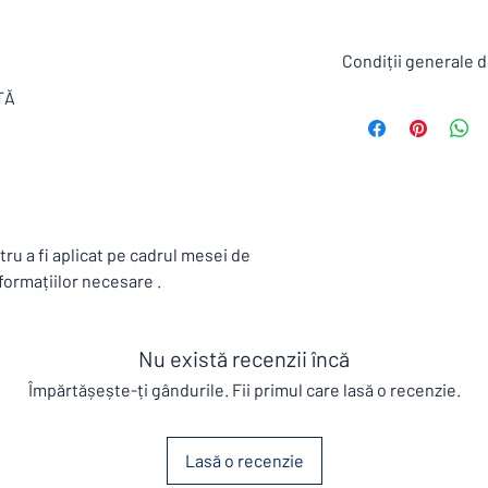
Condiții generale d
TĂ
Toate produsele din s
condiții generale de vâ
Termen de livrare stan
Mobilier este de 6 sap
vacantei furnizorilor s
Garanție standard 1 an
Comanda minimă 3000
ru a fi aplicat pe cadrul mesei de
Livrarea se face cu Fa
formațiilor necesare .
,Romania. Pretul tran
inclus .
Nu există recenzii încă
Împărtășește-ți gândurile. Fii primul care lasă o recenzie.
Lasă o recenzie