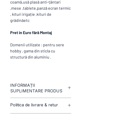
coamă,usă plasă anti-țântari
,mese ,tablete,panză ecran termic
, kituri irigație ,kituri de
grădinăetc
Pret in Euro fără Montaj
Domenii utilizate : pentru sere
hobby , gama din sticla cu
structură din aluminiu .
INFORMAȚII
SUPLIMENTARE PRODUS
Politica de livrare & retur
COMENZI SPECIALE :
Dacă aveti o culoare specială RAL,care