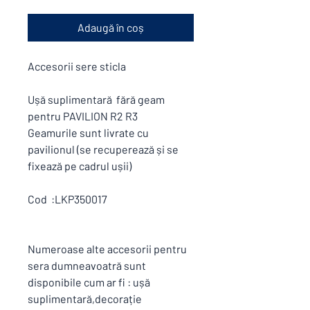
Adaugă în coș
Accesorii sere sticla
Ușă suplimentară fără geam
pentru PAVILION R2 R3
Geamurile sunt livrate cu
pavilionul (se recuperează și se
fixează pe cadrul ușii)
Cod :LKP350017
Numeroase alte accesorii pentru
sera dumneavoatră sunt
disponibile cum ar fi : ușă
suplimentară,decorație