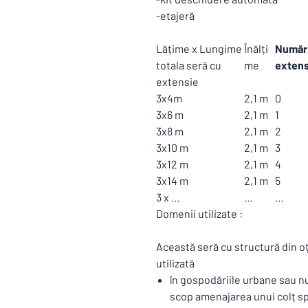
-etajeră
Lățime x Lungime
Înălți
Număr
totala seră cu
me
extens
extensie
3x4m
2,1 m
0
3x6 m
2,1 m
1
3x8 m
2,1 m
2
3x10 m
2,1 m
3
3x12 m
2,1 m
4
3x14 m
2,1 m
5
3 x …
…
…
Domenii utilizate :
Această seră cu structură din oț
utilizată
în gospodăriile urbane sau nu
scop amenajarea unui colț spe