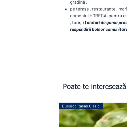
grădină ;
pe terase , restaurante , mar
domeniul HORECA, pentru cre
, turiști
(
alaturi de gama prod
răspândirii bolilor comunitar
Poate te interesează
Busuioc Italian Clasic