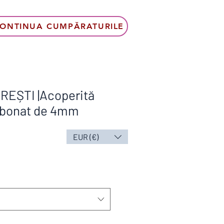
ONTINUA CUMPĂRATURILE
EȘTI |Acoperită
rbonat de 4mm
EUR (€)
s