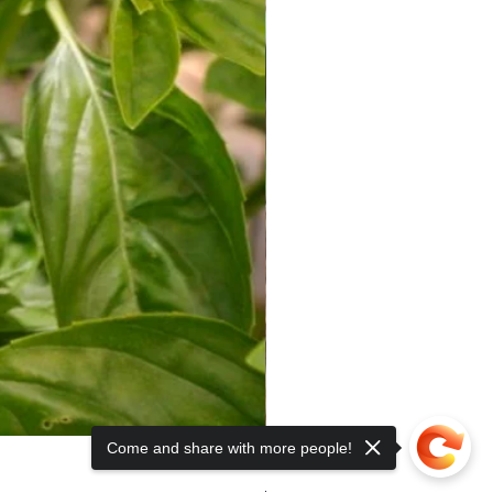
Come and share with more people!
🍆 SEMINȚE TRADIȚIONALE B