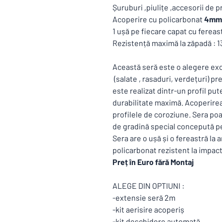
Șuruburi ,piulițe ,accesorii de 
Acoperire cu policarbonat
4mm 
1 ușă pe fiecare capat cu fereas
Rezistență maximă la zăpadă : 
Această seră este o alegere exc
(salate , rasaduri, verdețuri) p
este realizat dintr-un profil pute
durabilitate maximă. Acoperirea
profilele de coroziune. Sera poa
de gradină special concepută pe
Sera are o ușă și o fereastră la
policarbonat rezistent la impact
Preț în Euro fără Montaj
ALEGE DIN OPTIUNI :
-extensie seră 2m
-kit aerisire acoperiș
-kit deschidere automată