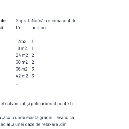
 de
Suprafa
Număr recomandat de
ii
ță
aerisiri
12m2
1
18 m2
1
24 m2
2
30 m2
2
36 m2
3
42 m2
3
…
el galvanizat și policarbonat poate fi
 ,acolo unde există grădini , având ca
cial ,a unei oaze de relaxare ,din