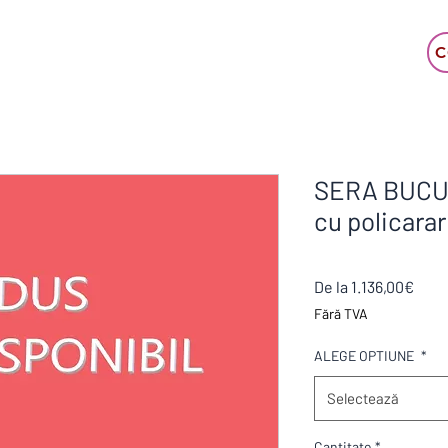
C
SERA BUCUR
cu policara
Preț
De la
1.136,00€
redu
Fără TVA
ALEGE OPTIUNE
*
Selectează
Cantitate
*