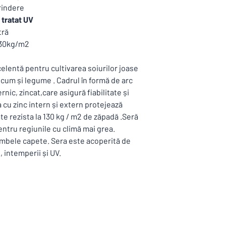
comanda , după primire
distantare socială in
prindere
Cu acestă seră puteți r
tratat UV
care vor fi apreciate 
tră
aduce un plus activit
130kg/m2
faptul ca asigurați pro
de distanțare socială ,
clienții sunt separați 
elentă pentru cultivarea soiurilor joase
lor .
recum și legume . Cadrul în formă de arc
rnic, zincat,care asigură fiabilitate și
 cu zinc intern și extern protejează
te rezista la 130 kg / m2 de zăpadă .Seră
ntru regiunile cu climă mai grea.
 ambele capete. Sera este acoperită de
, intemperii și UV.