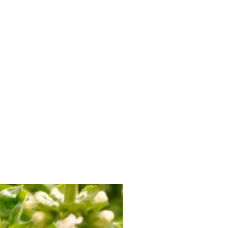
Soi Productiv fără Amăreală