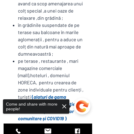
avand ca scop amenajarea unui
colț special ,a unei oaze de
relaxare ,din grădină ;
în grădinile suspendate de pe
terase sau balcoane în marile
aglomerații , pentru a aduce un
colț din natură mai aproape de
dumneavoastră ;
pe terase , restaurante , mari
magazine comerciale
(mall),hoteluri , domeniul
HORECA, pentru crearea de
zone individuale pentru clienți ,
turiști
(
alaturi de gama
produselor pentru protecție și
Come and share with more
people!
control a răspândirii bolilor
comunitare și COVID19
)
mici|medi show-room-uri de
prezentare a diferitelor