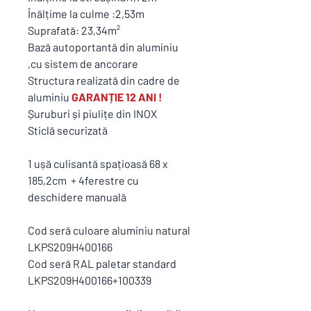
Înălțime la culme :2,53m
Suprafată: 23,34m²
Bază autoportantă din aluminiu
,cu sistem de ancorare
Structura realizată din cadre de
aluminiu
GARANȚIE 12 ANI !
Șuruburi și piulițe din INOX
Sticlă securizată
1 ușă culisantă spațioasă 68 x
185,2cm + 4ferestre cu
deschidere manuală
Cod seră culoare aluminiu natural
LKPS209H400166
Cod seră RAL paletar standard
LKPS209H400166+100339