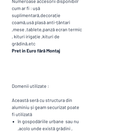
Numeroase accesorii disponibilr
cum ar fi : ușă
suplimentară,decorație
coamă,usă plasă anti-țântari
,mese ,tablete,panză ecran termic
, kituri irigație ,kituri de
grădină,etc
Pret in Euro fără Montaj
Domenii utilizate :
Această seră cu structura din
aluminiu și geam securizat poate
fi utilizată
în gospodăriile urbane sau nu
,acolo unde există grădini ,