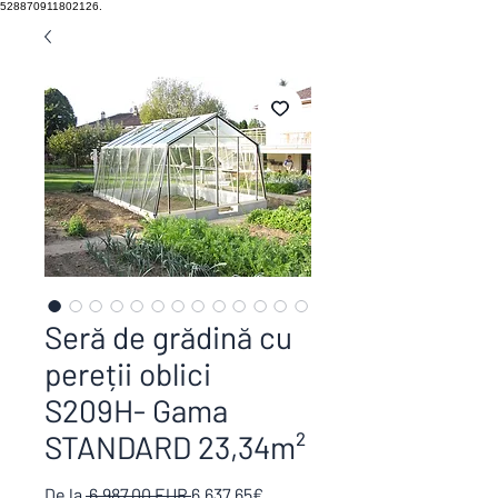
528870911802126.
Seră de grădină cu
pereții oblici
S209H- Gama
STANDARD 23,34m²
Preț
Preț
De la
 6.987,00 EUR 
6.637,65€