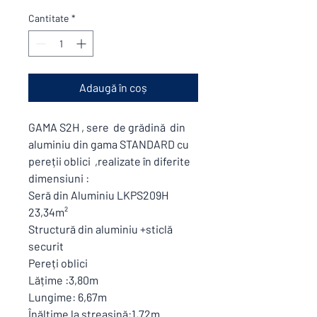
Cantitate
*
Adaugă în coș
GAMA S2H , sere de grădină din
aluminiu din gama STANDARD cu
pereții oblici ,realizate în diferite
dimensiuni :
Seră din Aluminiu LKPS209H
23,34m²
Structură din aluminiu +sticlă
securit
Pereți oblici
Lățime :3,80m
Lungime: 6,67m
Înălțime la streașină:1,72m