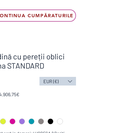
ONTINUA CUMPĂRATURILE
ină cu pereții oblici
ma STANDARD
EUR (€)
Preț
Preț
4.906,75€
normal
redus