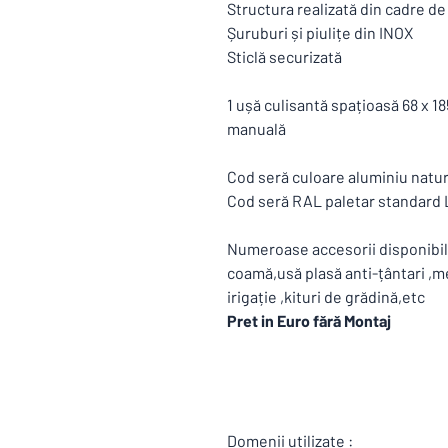
Structura realizată din cadre d
Șuruburi și piulițe din INOX
Sticlă securizată
1 ușă culisantă spațioasă 68 x 1
manuală
Cod seră culoare aluminiu nat
Cod seră RAL paletar standar
Numeroase accesorii disponibilr
coamă,usă plasă anti-țântari ,me
irigație ,kituri de grădină,etc
Pret in Euro fără Montaj
Domenii utilizate :