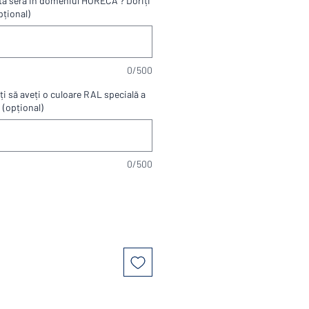
estă seră in domeniul HORECA ? Doriți
pțional)
0/500
iți să aveți o culoare RAL specială a
 (opțional)
0/500