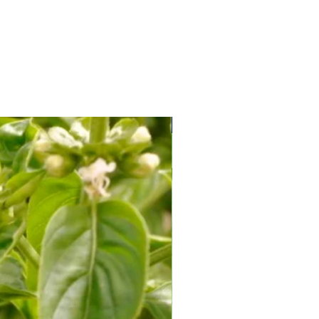
Soi Productiv fără Amăreală