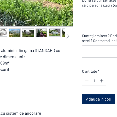
Doriți să utilizați ac
să o personalizați ? (o
Sunteți arhitect ? Dor
serei ? Contactati-ne !
n aluminiu din gama STANDARD cu
ite dimensiuni :
4,09m²
ecurit
Cantitate
*
Adaugă în coș
 ,cu sistem de ancorare