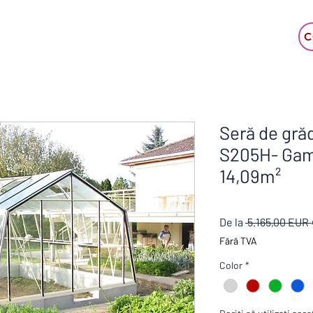
C
Seră de grăd
S205H- Ga
14,09m²
De la
 5.165,00 EUR 
Fără TVA
Color
*