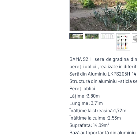
GAMA S2H , sere de grădină di
pereții oblici ,realizate în difer
Seră din Aluminiu LKPS205H 1
Structură din aluminiu +sticlă s
Pereți oblici
Lățime :3,80m
Lungime: 3,71m
Înălțime la streașină:1,72m
Înălțime la culme :2,53m
Suprafată: 14,09m²
Bază autoportantă din aluminiu