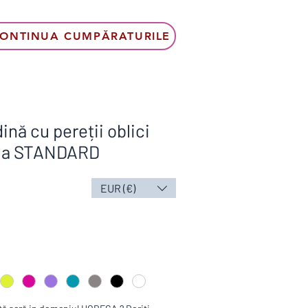
ONTINUA CUMPĂRATURILE
ină cu pereții oblici
ma STANDARD
EUR (€)
us