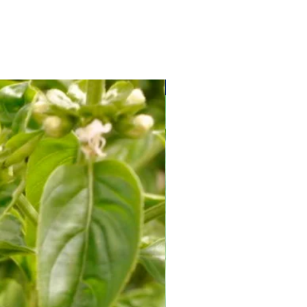
Soi Productiv fără Amăreală