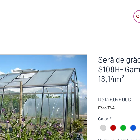
C
Seră de grăd
S108H- Ga
18,14m²
Preț
De la
6.045,00€
red
Fără TVA
Color
*