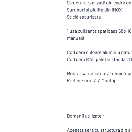
Structura realizată din cadre d
Șuruburi și piulițe din INOX
Sticlă securizată
1 ușă culisantă spațioasă 68 x 
manuală
Cod seră culoare aluminiu nat
Cod seră RAL paletar standar
Montaj sau asistentă tehnică po
Pret in Euro fără Montaj
Domenii utilizate :
Această seră cu structura din a