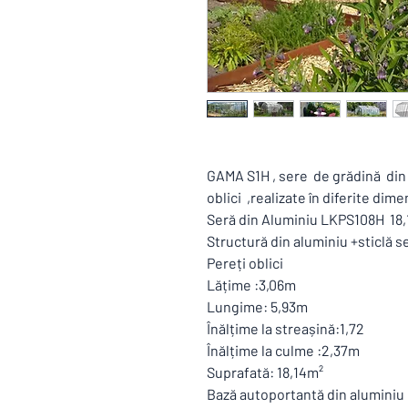
GAMA S1H , sere de grădină din
oblici ,realizate în diferite dime
Seră din Aluminiu LKPS108H 18
Structură din aluminiu +sticlă s
Pereți oblici
Lățime :3,06m
Lungime: 5,93m
Înălțime la streașină:1,72
Înălțime la culme :2,37m
Suprafată: 18,14m²
Bază autoportantă din aluminiu