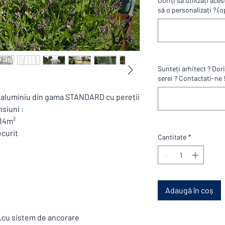
Doriți să utilizați ac
să o personalizați ? (o
Sunteți arhitect ? Dor
serei ? Contactati-ne !
 aluminiu din gama STANDARD cu pereții
nsiuni :
,14m²
ecurit
Cantitate
*
Adaugă în coș
 ,cu sistem de ancorare