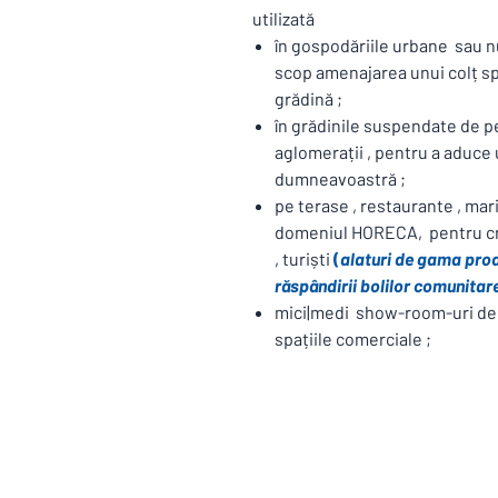
utilizată
în gospodăriile urbane sau nu
scop amenajarea unui colț spe
grădină ;
în grădinile suspendate de p
aglomerații , pentru a aduce
dumneavoastră ;
pe terase , restaurante , mar
domeniul HORECA, pentru cre
, turiști
(
alaturi de gama prod
răspândirii bolilor comunitar
mici|medi show-room-uri de p
spațiile comerciale ;