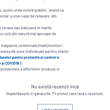
dumneavoastră și care
 ,acolo unde există grădini , avand ca
dumneavoastră comerci
protecția clienților , 
cial ,a unei oaze de relaxare ,din
socială , dar în acelaș
separați ,au posibilita
e terase sau balcoane în marile
Sticla securizată este 
 un colț din natură mai aproape de
Accesorii pentru zona 
,dedicate zonelor come
i magazine comerciale (mall),hoteluri ,
ECHIPANENTE INTELIGE
area de zone individuale pentru clienți
prevenire și control.
uselor pentru protecție și control a
e și COVID19
)
rezentare a diferitelor produse in
Nu există recenzii încă
Împărtășește-ți gândurile. Fii primul care lasă o recenzie.
Lasă o recenzie