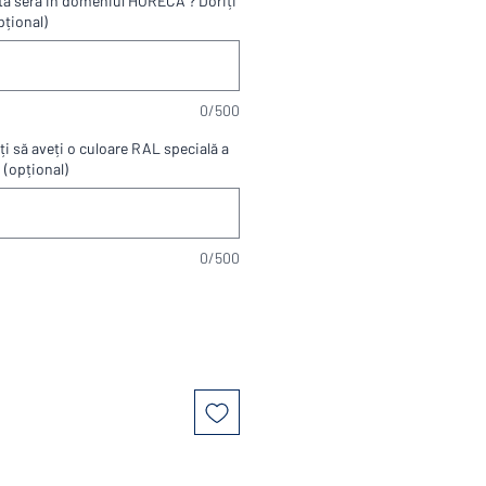
estă seră in domeniul HORECA ? Doriți
pțional)
0/500
iți să aveți o culoare RAL specială a
 (opțional)
0/500