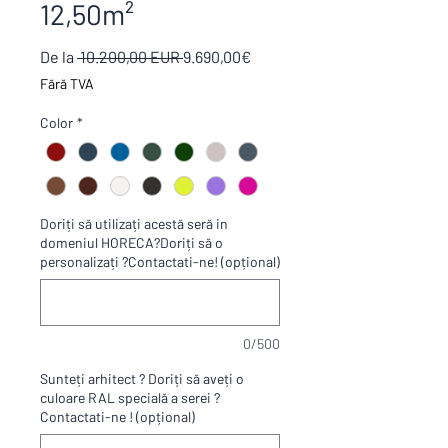
12,50m²
Preț
Preț
De la
 10.200,00 EUR 
9.690,00€
normal
redus
Fără TVA
Color
*
Doriți să utilizați acestă seră in
domeniul HORECA?Doriți să o
personalizați ?Contactati-ne! (opțional)
0/500
Sunteți arhitect ? Doriți să aveți o
culoare RAL specială a serei ?
Contactati-ne ! (opțional)