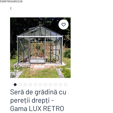
528870911802126.
Seră de grădină cu
pereții drepți -
Gama LUX RETRO