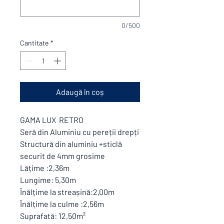
0/500
Cantitate
*
Adaugă în coș
GAMA LUX RETRO
Seră din Aluminiu cu pereții drepți
Structură din aluminiu +sticlă
securit de 4mm grosime
Lățime :2,36m
Lungime: 5,30m
Înălțime la streașină:2,00m
Înălțime la culme :2,56m
Suprafată: 12,50m²