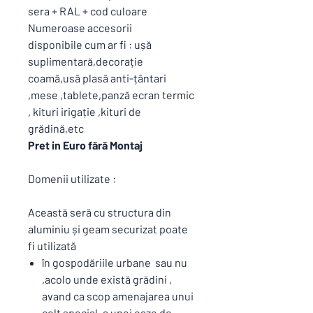
sera + RAL + cod culoare
Numeroase accesorii
disponibile cum ar fi : ușă
suplimentară,decorație
coamă,usă plasă anti-țântari
,mese ,tablete,panză ecran termic
, kituri irigație ,kituri de
grădină,etc
Pret in Euro fără Montaj
Domenii utilizate :
Această seră cu structura din
aluminiu și geam securizat poate
fi utilizată
în gospodăriile urbane sau nu
,acolo unde există grădini ,
avand ca scop amenajarea unui
colț special ,a unei oaze de