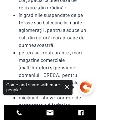
relaxare ,din grădină ;
în grădinile suspendate de pe
terase sau balcoane în marile
aglomerații , pentru a aduce un
colț din natură mai aproape de
dumneavoastră ;
pe terase , restaurante , mari
magazine comerciale
(mall),hoteluri și pensiuni-
domeniul HORECA, pentru
crearea de zone individuale
Come and share with more
pentru clienți , turiști .
people!
mici|medi show-room-uri de
prezentare a diferitelor
produse in spațiile comerciale ;
INFORMAȚII
Sorry, the checkout page does not
SUPLIMENTARE PRODUS