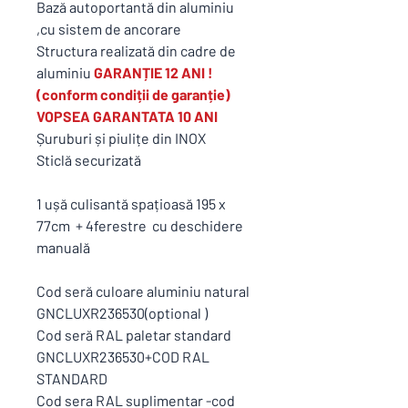
Bază autoportantă din aluminiu
,cu sistem de ancorare
Structura realizată din cadre de
aluminiu
GARANȚIE 12 ANI !
(conform condiții de garanție)
VOPSEA GARANTATA 10 ANI
Șuruburi și piulițe din INOX
Sticlă securizată
1 ușă culisantă spațioasă 195 x
77cm + 4ferestre cu deschidere
manuală
Cod seră culoare aluminiu natural
GNCLUXR236530(optional )
Cod seră RAL paletar standard
GNCLUXR236530+COD RAL
STANDARD
Cod sera RAL suplimentar -cod