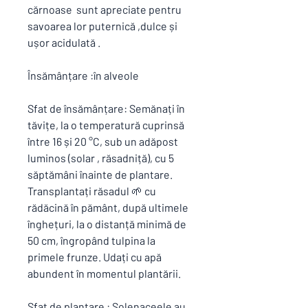
cărnoase sunt apreciate pentru
savoarea lor puternică ,dulce și
ușor acidulată .
Însămânțare :în alveole
Sfat de însămânțare: Semănați în
tăvițe, la o temperatură cuprinsă
între 16 și 20 °C, sub un adăpost
luminos (solar , răsadniță), cu 5
săptămâni înainte de plantare.
Transplantați răsadul 🌱 cu
rădăcină în pământ, după ultimele
înghețuri, la o distanță minimă de
50 cm, îngropând tulpina la
primele frunze. Udați cu apă
abundent în momentul plantării.
Sfat de plantare : Solenaceele au