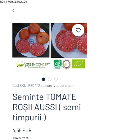
528870911802126.
Cod SKU: P6041 Solanum lycopersicum
Seminte TOMATE
ROȘII AUSSI ( semi
timpurii )
Preț
4,55 EUR
Fără TVA