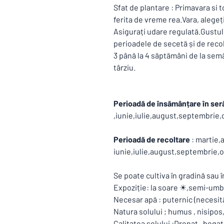
Sfat de plantare : Primavara si 
ferita de vreme rea.Vara, alegeț
Asigurați udare regulată.Gustul 
perioadele de secetă și de recolt
3 până la 4 săptămâni de la semă
târziu.
Perioadă de însămânțare în ser
,iunie,iulie,august,septembrie
Perioadă de recoltare
: martie,a
iunie,iulie,august,septembrie,
Se poate cultiva în gradină sau î
Expoziție: la soare ☀,semi-um
Necesar apă : puternic (necesit
Natura solului ; humus , nisipos
Calitatea solului :Drenat , bogat,