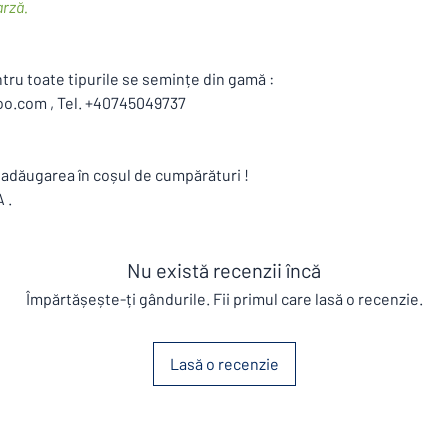
arză.
u toate tipurile se semințe din gamă :
oo.com , Tel. +40745049737
 adăugarea în coșul de cumpărături !
 .
Nu există recenzii încă
Împărtășește-ți gândurile. Fii primul care lasă o recenzie.
Lasă o recenzie