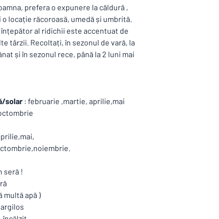
toamna, prefera o expunere la căldură ,
i o locație răcoroasă, umedă și umbrită.
înțepător al ridichii este accentuat de
e târzii. Recoltați, în sezonul de vară, la
nat și în sezonul rece, până la 2 luni mai
ă/solar
: februarie ,martie, aprilie,mai
,octombrie
prilie,mai,
octombrie,noiembrie.
n seră !
bră
ă multă apă )
,argilos
 încălzit