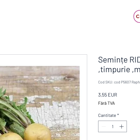
C
Semințe RI
,timpurie 
Cod SKU: cod P5607 Raph
Preț
3,55 EUR
Fără TVA
Cantitate
*