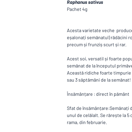
Raphanus sativus
Pachet 4g
Acesta varietate veche produce 
eșalonați semănatul) rădăcini r
precum și frunziș scurt și rar.
Acest soi, versatil și foarte popu
semănat de la începutul primăver
Această ridiche foarte timpurie 
sau 3 săptămâni de la semănat!
Însămânțare : direct în pământ
Sfat de însămânțare:Semănați di
unul de celălalt. Se rărește la 
rama, din februarie.