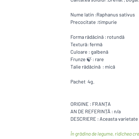
Nume latin :
Raphanus sativus
Precocitate :timpurie
Forma rădăcină : rotundă
Textură: fermă
Culoare : galbenă
Frunze 🍃 : rare
Talie rădăcină : mică
Pachet 4g.
ORIGINE : FRANȚA
AN DE REFERINȚĂ : n/a
DESCRIERE : Aceasta varietate
În grădina de legume, ridichea cr