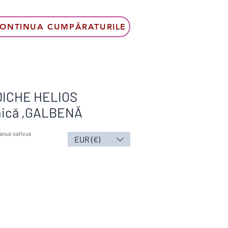
ONTINUA CUMPĂRATURILE
DICHE HELIOS
,mică ,GALBENĂ
anus sativus
EUR (€)