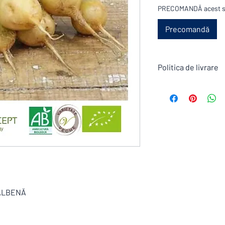
PRECOMANDĂ acest soi
Precomandă
Politica de livrare
Conform condiții gener
.
Comanda plasată pe si
Marfa se livrează doa
Inainte de plasarea c
consultant la numarul
finalizarea acesteia.
Termen de livrare standa
funcție de produs și 
Preț in Euro FARĂ TV
GALBENĂ
TVA-ul se calculează 
cumpărături .
Pentru societațile plă
TVA . Dacă vă aflați i