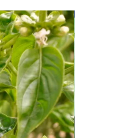
Soi Productiv fără Amăreală