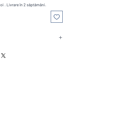
 . Livrare în 2 săptămâni.
ale de vanzare și livrare și excluderi
te constituie un contract ferm .
r la comandă fermă.
omenzii puteti contacta un
 de telefon 0745049737 , pentru
rd intre 15 zile și 45 de zile , in
de programari/precomenzi .
A
automat la adăugarea in coșul de
titoare de TVA se poate factura fără
n acestă situație va rugam sa ne