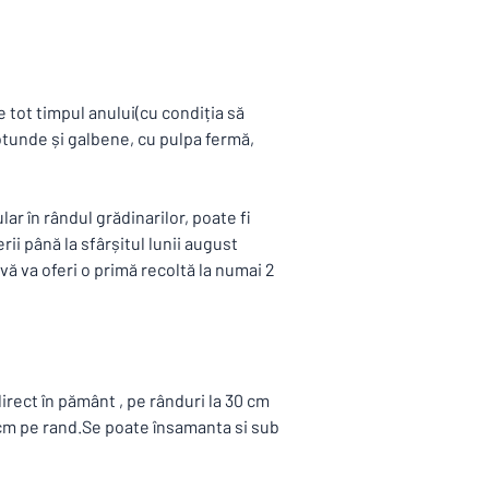
contactati.
Pentru persoanele fizi
rugam sa ne contactat
tot timpul anului(cu condiția să
otunde și galbene, cu pulpa fermă,
lar în rândul grădinarilor, poate fi
ii până la sfârșitul lunii august
vă va oferi o primă recoltă la numai 2
rect în pământ , pe rânduri la 30 cm
5 cm pe rand.Se poate însamanta si sub