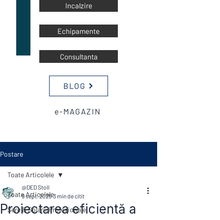
Incalzire
Echipamente
Consultanta
BLOG
e-MAGAZIN
Postare
Toate Articolele
@DED Stoll
Toate Articolele
9 sept. 2025
3 min de citit
Proiectarea eficientă a
Sere & Solarii Profesionale