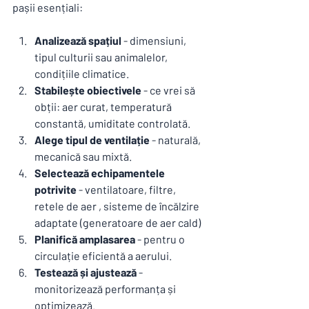
pașii esențiali:
Analizează spațiul
 - dimensiuni, 
tipul culturii sau animalelor, 
condițiile climatice.
Stabilește obiectivele
 - ce vrei să 
obții: aer curat, temperatură 
constantă, umiditate controlată.
Alege tipul de ventilație
 - naturală, 
mecanică sau mixtă.
Selectează echipamentele 
potrivite
 - ventilatoare, filtre, 
retele de aer , sisteme de încălzire 
adaptate (generatoare de aer cald) 
Planifică amplasarea
 - pentru o 
circulație eficientă a aerului.
Testează și ajustează
 - 
monitorizează performanța și 
optimizează.