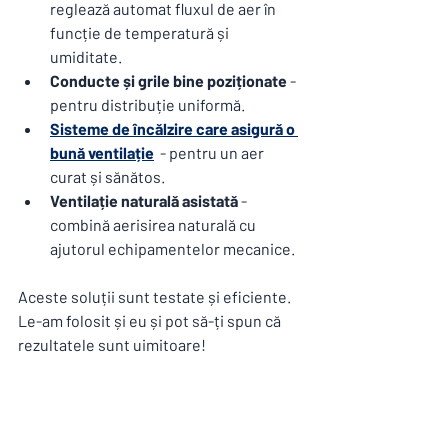
reglează automat fluxul de aer în 
funcție de temperatură și 
umiditate.
Conducte și grile bine poziționate
 - 
pentru distribuție uniformă.
Sisteme de încălzire care asigură o 
bună ventilație
 - pentru un aer 
curat și sănătos.
Ventilație naturală asistată
 - 
combină aerisirea naturală cu 
ajutorul echipamentelor mecanice.
Aceste soluții sunt testate și eficiente. 
Le-am folosit și eu și pot să-ți spun că 
rezultatele sunt uimitoare!