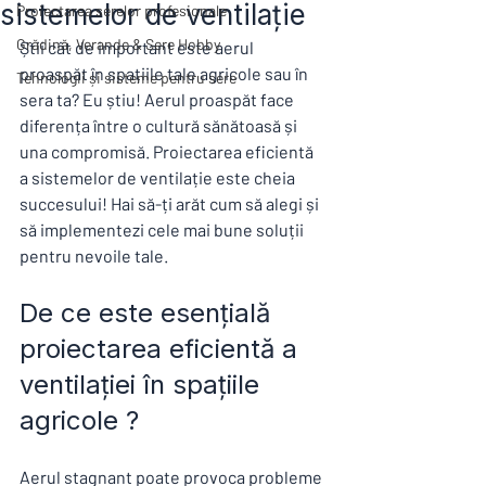
sistemelor de ventilație
Proiectarea serelor profesionale
Grădină, Verande & Sere Hobby
Știi cât de important este aerul 
proaspăt în spațiile tale agricole sau în 
Tehnologii și sisteme pentru sere
sera ta? Eu știu! Aerul proaspăt face 
diferența între o cultură sănătoasă și 
una compromisă. Proiectarea eficientă 
a sistemelor de ventilație este cheia 
succesului! Hai să-ți arăt cum să alegi și 
să implementezi cele mai bune soluții 
pentru nevoile tale.
De ce este esențială 
proiectarea eficientă a 
ventilației în spațiile 
agricole ?
Aerul stagnant poate provoca probleme 