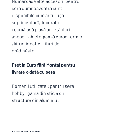
Numeroase alte accesorii pentru
sera dumneavoatră sunt
disponibile cum ar fi : ușă
suplimentară,decorație
coamă,usă plasă anti-țântari
,mese ,tablete,panză ecran termic
, kituri irigație ,kituri de
grădinăetc
Pret in Euro fără Montaj pentru
livrare o dată cu sera
Domenii utilizate : pentru sere
hobby , gama din sticla cu
structură din aluminiu .