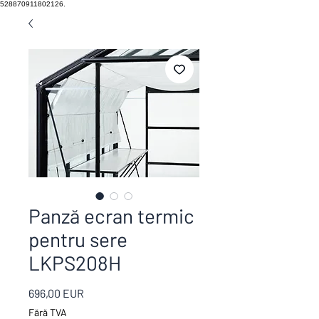
528870911802126.
Panză ecran termic
pentru sere
LKPS208H
Preț
696,00 EUR
Fără TVA