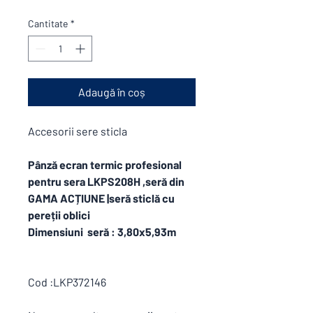
Cantitate
*
Adaugă în coș
Accesorii sere sticla
Pânză ecran termic profesional
pentru sera LKPS208H ,seră din
GAMA ACȚIUNE |seră sticlă cu
pereții oblici
Dimensiuni seră : 3,80x5,93m
Cod :LKP372146