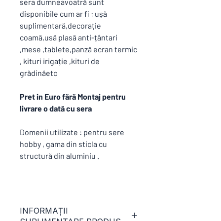
sera dumneavoatră sunt
disponibile cum ar fi : ușă
suplimentară,decorație
coamă,usă plasă anti-țântari
,mese ,tablete,panză ecran termic
, kituri irigație ,kituri de
grădinăetc
Pret in Euro fără Montaj pentru
livrare o dată cu sera
Domenii utilizate : pentru sere
hobby , gama din sticla cu
structură din aluminiu .
INFORMAȚII