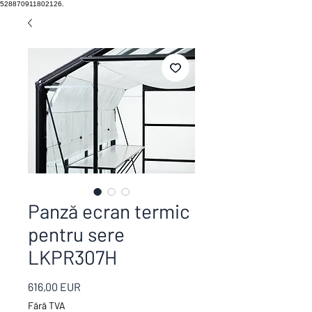
528870911802126.
Panză ecran termic
pentru sere
LKPR307H
Preț
616,00 EUR
Fără TVA