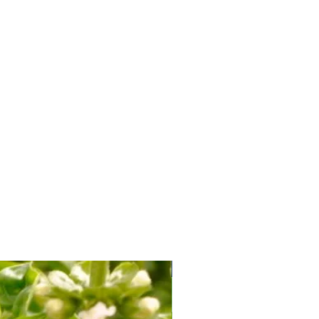
Soi Productiv fără Amăreală