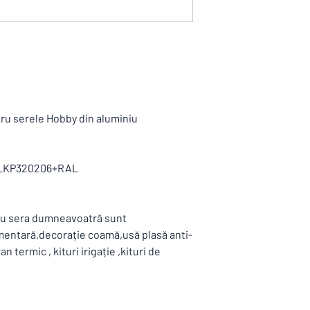
cumparate și livrate i
ru serele Hobby din aluminiu
 :LKP320206+RAL
ru sera dumneavoatră sunt
limentară,decorație coamă,usă plasă anti-
 termic , kituri irigație ,kituri de