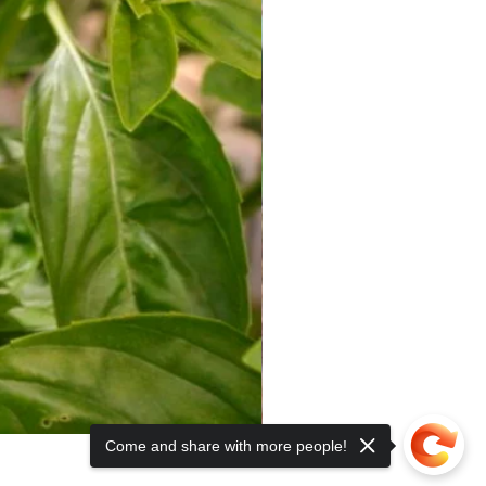
Come and share with more people!
🍆 SEMINȚE TRADIȚIONALE B