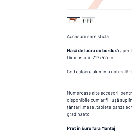
Accesorii sere sticla
Masă de lucru cu bordură ,
pent
Dimensiuni :217x42cm
Cod culoare aluminiu naturală
Numeroase alte accesorii pent
disponibile cum ar fi : ușă sup
țântari ,mese ,tablete,panză ecran
grădinăetc
Pret in Euro fără Montaj