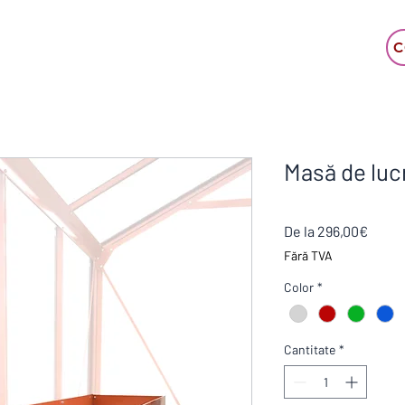
C
Masă de luc
Preț
De la
296,00€
redus
Fără TVA
Color
*
Cantitate
*