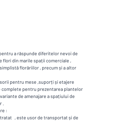
ntru a răspunde diferitelor nevoi de
flori din marile spații comerciale ,
plistă florăriilor , precum și a altor
orii pentru mese ,suporți și etajere
ule complete pentru prezentarea plantelor
e variante de amenajare a spațiului de
 .
re :
tratat , este usor de transportat și de