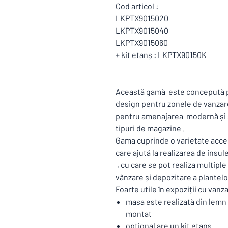
Cod articol :
LKPTX9015020
LKPTX9015040
LKPTX9015060
+ kit etanș : LKPTX90150K
Această gamă este concepută pe
design pentru zonele de vanzare 
pentru amenajarea modernă și sim
tipuri de magazine .
Gama cuprinde o varietate acces
care ajută la realizarea de ins
, cu care se pot realiza multipl
vânzare și depozitare a plantelor
Foarte utile în expoziții cu vanza
masa este realizată din lemn 
montat
optional are un kit etans