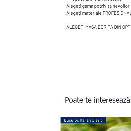
Alegeți gama potrivită nevoilo
Alegeți materiale PROFESIONALE 
ALEGEȚI MASA DORITĂ DIN OPȚ
Poate te interesează
Busuioc Italian Clasic