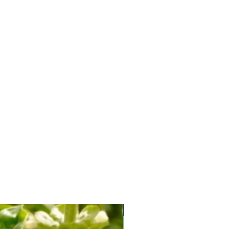
Soi Productiv fără Amăreală