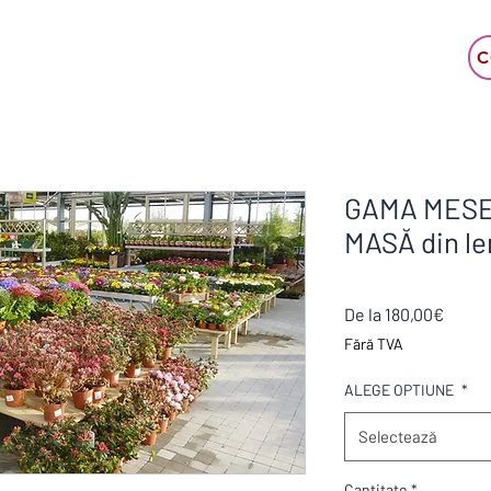
C
GAMA MESE
MASĂ din l
Preț
De la
180,00€
redus
Fără TVA
ALEGE OPTIUNE
*
Selectează
Cantitate
*