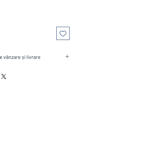
e vânzare și livrare
ite sunt aduse la comandă ,conform
nzare și livrare si excluderi.
dard pentru Mese de cultură |
tămâni (cu exceptia zilelor libere ,
au a situatiilor neprevăzute) .
 .
 euro fară TVA
n Curier ,din depozitul din Prahova
sportului cu fan curier nu este