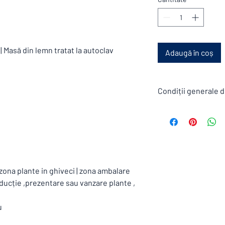
asă din lemn tratat la autoclav
Adaugă în coș
Condiții generale d
Toate produsele din s
condiții generale de vâ
Termen de livrare stan
Mobilier este de 6 sap
vacantei furnizorilor s
Garanție standard 1 an
zona plante in ghiveci | zona ambalare
Comanda minimă 3000
ducție ,prezentare sau vanzare plante ,
Livrarea se face cu Fa
,Romania. Pretul tran
iu
inclus .