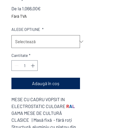
Preț
De la
1.066,00€
redus
Fără TVA
ALEGE OPTIUNE
*
Cantitate
*
Adaugă în coș
MESE CU CADRU VOPSIT IN
ELECTROSTATIC CULOARE
R
A
L
GAMA MESE DE CULTURĂ
CLASICE | Masă fixă - fără roți
Structură aluminiu cu platou din