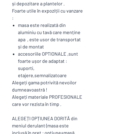
și depozitare a plantelor .
Foarte utile în expoziții cu vanzare
:
masa este realizată din
aluminiu cu tavă care menține
apa , este usor de transportat
și de montat
accesoriile OPTIONALE ,sunt
foarte ușor de adaptat :
suporti,
etajere,semnalizatoare
Alegeți gama potrivită nevoilor
dumneavoastră !
Alegeți materiale PROFESIONALE
care vor rezista în timp .
ALEGEȚI OPȚIUNEA DORITĂ din
meniul derulant (masa este
inclusă în preț : opțiune+masă