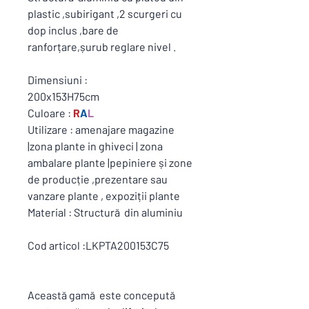
plastic ,subirigant ,2 scurgeri cu
dop inclus ,bare de
ranforțare,șurub reglare nivel .
Dimensiuni :
200x153H75cm
Culoare :
R
A
L
Utilizare : amenajare magazine
|zona plante in ghiveci | zona
ambalare plante |pepiniere și zone
de producție ,prezentare sau
vanzare plante , expoziții plante
Material : Structură din aluminiu
Cod articol :LKPTA200153C75
Această gamă este concepută