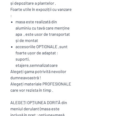
și depozitare a plantelor .
Foarte utile în expoziții cu vanzare
:
masa este realizată din
aluminiu cu tavă care menține
apa , este usor de transportat
și de montat
accesoriile OPTIONALE ,sunt
foarte ușor de adaptat :
suporti,
etajere,semnalizatoare
Alegeți gama potrivită nevoilor
dumneavoastră !
Alegeți materiale PROFESIONALE
care vor rezista în timp .
ALEGEȚI OPȚIUNEA DORITĂ din
meniul derulant (masa este
inclusă în preț : opțiune+masă