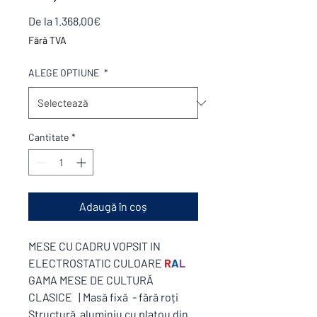
Preț
De la
1.368,00€
redus
Fără TVA
ALEGE OPTIUNE
*
Cantitate
*
Adaugă în coș
MESE CU CADRU VOPSIT IN
ELECTROSTATIC CULOARE
R
A
L
GAMA MESE DE CULTURĂ
CLASICE | Masă fixă - fără roți
Structură aluminiu cu platou din