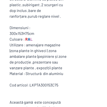
plastic ,subirigant ,2 scurgeri cu
dop inclus ,bare de
ranforțare,șurub reglare nivel .
Dimensiuni :
300x153H75cm
Culoare :
R
A
L
Utilizare : amenajare magazine
|zona plante in ghiveci | zona
ambalare plante |pepiniere și zone
de producție ,prezentare sau
vanzare plante , expoziții plante
Material : Structură din aluminiu
Cod articol :LKPTA300153C75
Această gamă este concepută