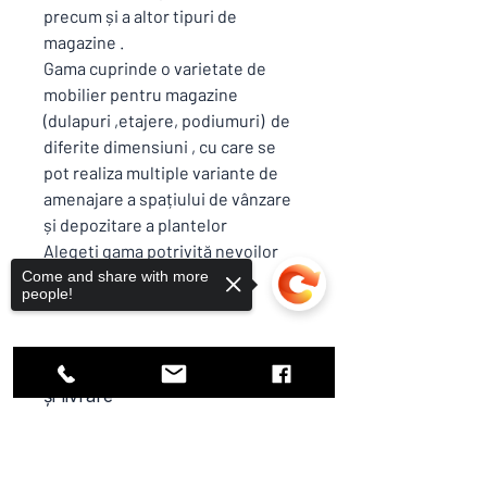
precum și a altor tipuri de
magazine .
Gama cuprinde o varietate de
mobilier pentru magazine
(dulapuri ,etajere, podiumuri) de
diferite dimensiuni , cu care se
pot realiza multiple variante de
amenajare a spațiului de vânzare
și depozitare a plantelor
Alegeți gama potrivită nevoilor
dumneavoastră !
Come and share with more
people!
Condiții generale de vânzare
și livrare
Toate produsele din site sunt aduse la
Sorry, the checkout page does not
comandă ,conform condiții generale de
support sharing
Copied to clipboard
vânzare și livrare si excluderi.