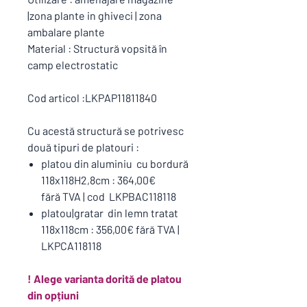
|zona plante in ghiveci | zona
ambalare plante
Material : Structură vopsită în
camp electrostatic
Cod articol :LKPAP11811840
Cu acestă structură se potrivesc
două tipuri de platouri :
platou din aluminiu cu bordură
118x118H2,8cm : 364,00€
fără TVA | cod LKPBAC118118
platou|gratar din lemn tratat
118x118cm : 356,00€ fără TVA |
LKPCA118118
! Alege varianta dorită de platou
din opțiuni