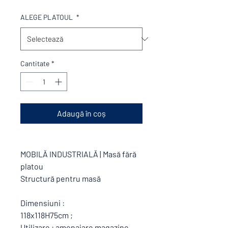
ALEGE PLATOUL
*
Cantitate
*
Adaugă în coș
MOBILĂ INDUSTRIALĂ | Masă fără
platou
Structură pentru masă
Dimensiuni :
118x118H75cm ;
Utilizare : amenajare magazine