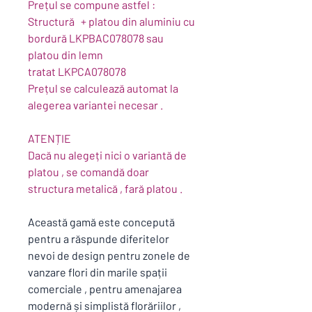
Prețul se compune astfel :
Structură + platou din aluminiu cu
bordură LKPBAC078078 sau
platou din lemn
tratat LKPCA078078
Prețul se calculează automat la
alegerea variantei necesar .
ATENȚIE
Dacă nu alegeți nici o variantă de
platou , se comandă doar
structura metalică , fară platou .
Această gamă este concepută
pentru a răspunde diferitelor
nevoi de design pentru zonele de
vanzare flori din marile spații
comerciale , pentru amenajarea
modernă și simplistă florăriilor ,