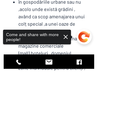
în gospodăriile urbane sau nu
,acolo unde există grădini ,
având ca scop amenajarea unui
colț special ,a unei oaze de
relaxare ,din grădină ;
Come and share with more
pe terase , restaurante , mari
people!
magazine comerciale
(mall),hoteluri , domeniul
HORECA, pentru crearea de
zone individuale pentru clienți ,
turiști
(
alaturi de gama
produselor pentru protecție și
Sorry, the checkout page does not
control a răspândirii bolilor
support sharing
Copied to clipboard
comunitare și COVID19
)
INFORMAȚII
SUPLIMENTARE PRODUS
Acestă EXTENSIE pentru seră Hobby ,