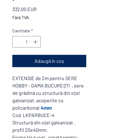
Preț
332,00 EUR
Fără TVA
Cantitate
*
Adaugă în coș
EXTENSIE de 2m pentru SERE
HOBBY - GAMA BUCUREȘTI , sere
de grădină cu structură din oțel
galvanizat ,acoperite cu
policarbonat
4mm
Cod LKPARBUCE-4
Structură din oțel galvanizat ,
profil 20x40mm.
Forma tip tunel , creată pentru