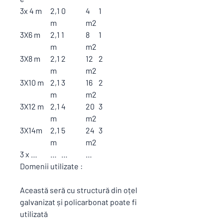
3x 4 m
2,1
0
4
1
m
m2
3X6 m
2,1
1
8
1
m
m2
3X8 m
2,1
2
12
2
m
m2
3X10 m
2,1
3
16
2
m
m2
3X12 m
2,1
4
20
3
m
m2
3X14m
2,1
5
24
3
m
m2
3 x …
…
…
…
Domenii utilizate :
Această seră cu structură din oțel
galvanizat și policarbonat poate fi
utilizată