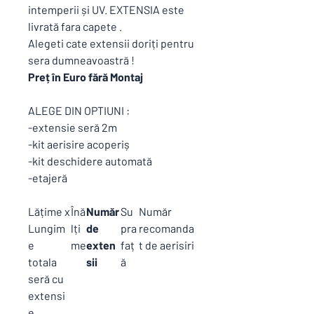
intemperii și UV. EXTENSIA este
livrată fara capete .
Alegeti cate extensii doriți pentru
sera dumneavoastră !
Preț în Euro fără Montaj
ALEGE DIN OPTIUNI :
-extensie seră 2m
-kit aerisire acoperiș
-kit deschidere automată
-etajeră
Lățime x
Înă
Număr
Su
Număr
Lungim
lți
de
pra
recomanda
e
me
exten
faț
t de aerisiri
totala
sii
ă
seră cu
extensi
e