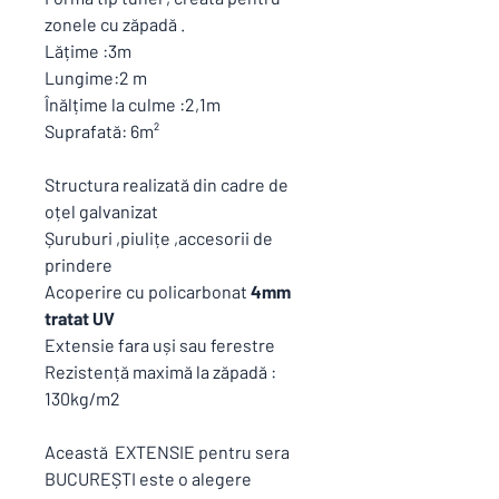
zonele cu zăpadă .
Lățime :3m
Lungime:2 m
Înălțime la culme :2,1m
Suprafată: 6m²
Structura realizată din cadre de
oțel galvanizat
Șuruburi ,piulițe ,accesorii de
prindere
Acoperire cu policarbonat
4mm
tratat UV
Extensie fara uși sau ferestre
Rezistență maximă la zăpadă :
130kg/m2
Această EXTENSIE pentru sera
BUCUREȘTI este o alegere