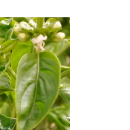
Soi Productiv fără Amăreală