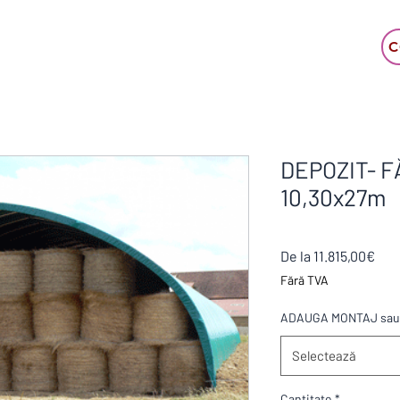
C
DEPOZIT- F
10,30x27m
Pre
De la
11.815,00€
red
Fără TVA
ADAUGA MONTAJ sau 
Selectează
Cantitate
*