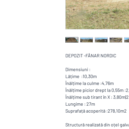
DEPOZIT -FÂNAR NORDIC
Dimensiuni :
Lățime :10,30m
Înălțime la culme :4,76m
Înălțime picior drept la 0,55m 
Înălțime sub tirant în X : 3,80m
Lungime : 27m
Suprafață acoperită :278,10m2
Structură realizată din oțel ga