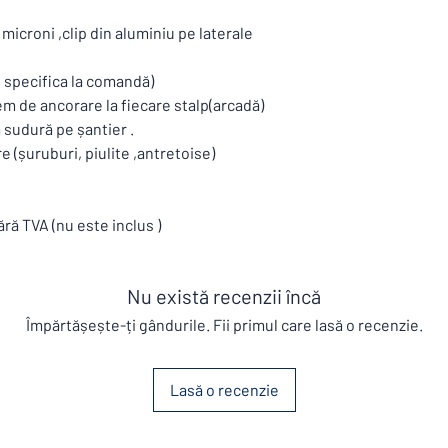
La trimiterea comenzi
prețului împreună cons
microni ,clip din aluminiu pe laterale
conceptairnature@ya
Datorită modificărilor
e specifica la comandă)
prime ,prețurile fluc
em de ancorare la fiecare stalp(arcadă)
noastră.
a sudură pe șantier .
Produsul este adus în
e (șuruburi, piulite ,antretoise)
se accepta retur , așa
dimensiunile și detali
ără TVA (nu este inclus )
Nu există recenzii încă
Împărtășește-ți gândurile. Fii primul care lasă o recenzie.
Lasă o recenzie