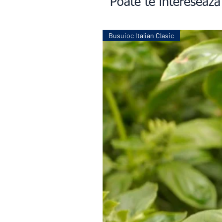
Poate te interesează
Busuioc Italian Clasic