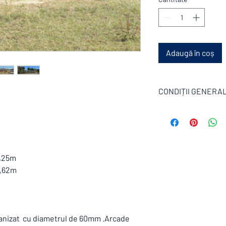
Adaugă în coș
CONDIȚII GENERAL
Această ofertă este s
și livrare și excluderi 
Termen de livrare *(ca
,fără anunț prealabil ) 
Termenul de livrare po
:2,25m
săptămâni ,in funcție 
|2,62m
primă .Se verifică dis
Preturile sunt exprim
Transportul este inclu
Fără montaj , asistent
lvanizat cu diametrul de 60mm .Arcade
etc