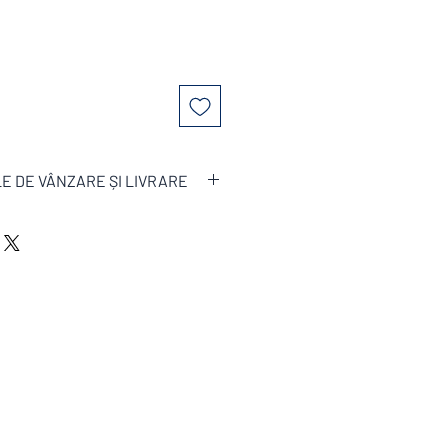
E DE VÂNZARE ȘI LIVRARE
upusă condițiilor generale de vânzare
,disponibile pe site .
re poate fi modificat de fabricant
: 3luni
ate fi micșorat la minim 6
de sezon și de stocurile de materie
ponibilitatea la comandă.
ate în EURO € , fără TVA
s .
ă tehnică , cabluri electrice, beton