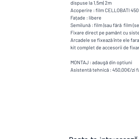
dispuse la 1,5m| 2m
Acoperire : film CELLOBATI 450 
Fațade : libere
Semilună : film |sau fără film (s
Fixare direct pe pamânt cu sist
Arcadele se fixează înte ele far
kit complet de accesorii de fixar
MONTAJ : adaugă din optiuni
Asistentă tehnică : 450,00€/zi f