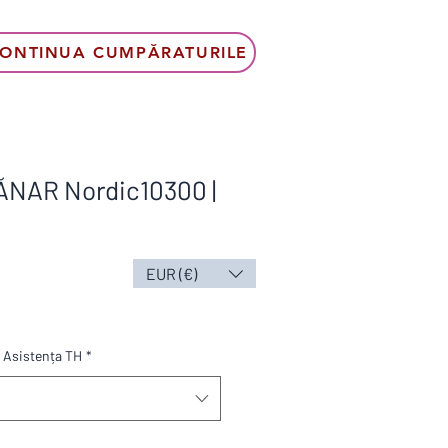
ONTINUA CUMPĂRATURILE
ĂNAR Nordic10300 |
EUR (€)
ț
us
Asistența TH
*