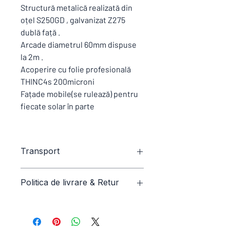
Structură metalică realizată din
oțel S250GD , galvanizat Z275
dublă față .
Arcade diametrul 60mm dispuse
la 2m .
Acoperire cu folie profesională
THINC4s 200microni
Fațade mobile(se rulează) pentru
fiecate solar în parte
Transport
Transport inclus in preț.
Politica de livrare & Retur
Conform condiții generale de vânzare
și livrare și excepții .
Solar Filclair , realizat doar la comandă