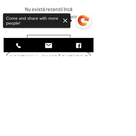
fermă .
Nu există recenzii încă
Termen de livrare 2 luni și jumatate-3
Împărtășește-ți gândurile. Fii primul
luni
Come and share with more
care lasă o recenzie.
people!
Condiții de livrare : sera se aduce în
Romania doar la comanda fermă . Nu
Lasă o recenzie
se acceptă retur. La plasarea comenzii
verificați dacă produsul este cel pe
care il doriți . Sunați la 0745049737
CONTINUA CUMPĂRATURILE
pentru confirmare. După plasarea
Sorry, the checkout page does not
comenzii în fabricație , modelul nu mai
EUR (€)
support sharing
Copied to clipboard
poate fi schimbat.
Poate te
interesează
Busuioc Italian Clasic
Soi Productiv fără Amărea