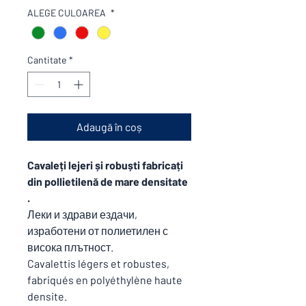
ALEGE CULOAREA
*
Cantitate
*
Adaugă în coș
Cavaleți lejeri și robuști fabricați
din pollietilenă de mare densitate
.
Леки и здрави ездачи,
изработени от полиетилен с
висока плътност.
Cavalettis légers et robustes,
fabriqués en polyéthylène haute
densite.