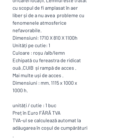
oricărei locații. Lemnul este tratat
cu scopul de fi amplasat în aer
liber și de a nu avea probleme cu
fenomenele atmosferice
nefavorabile.
Dimensiuni: 1710 X 810 X 1100h
Unități pe cutie: 1
Culoare : roșu /alb/lemn
Echipată cu fereastra de ridicat
ouă ,CUIB și rampă de acces .
Mai multe uși de acces .
Dimensiuni : mm. 1115 x 1000 x
1000 h.
unități / cutie : 1 buc
Preț în Euro FĂRĂ TVA
TVA-ul se calculează automat la
adăugarea în coșul de cumpărături
.