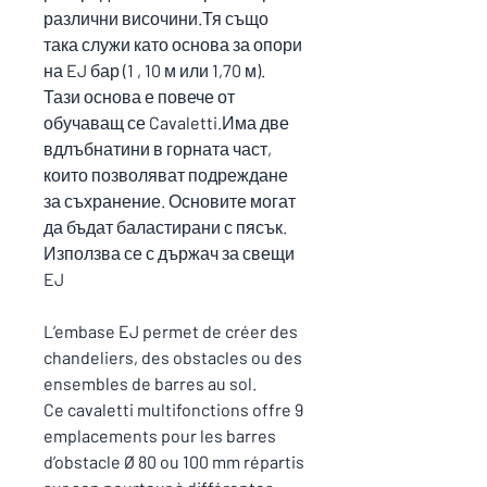
различни височини.Тя също
така служи като основа за опори
на EJ бар (1 , 10 м или 1,70 м).
Тази основа е повече от
обучаващ се Cavaletti.Има две
вдлъбнатини в горната част,
които позволяват подреждане
за съхранение. Основите могат
да бъдат баластирани с пясък.
Използва се с държач за свещи
EJ
L’embase EJ permet de créer des
chandeliers, des obstacles ou des
ensembles de barres au sol.
Ce cavaletti multifonctions offre 9
emplacements pour les barres
d’obstacle Ø 80 ou 100 mm répartis