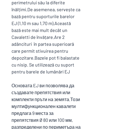
perimetrului său la diferite
înălțimi.De asemenea, servește ca
bază pentru suporturile barelor
EJ (1,10 m sau 1,70 m).Această
bază este mai mult decât un
Cavaletti de învățare.Are 2
adâncituri în partea superioară
care permit stivuirea pentru
depozitare.Bazele pot fi balastate
cu nisip. Se utilizează cu suport
pentru barele de lumânări EJ
Основата EJ ви позволява да
създавате препятствия или
комплекти пръти на земята.Този
мултифункционален кавалети
предлага 9 места за
препятствия Ø 80 или 100 мм,
разпределени по периметъра на