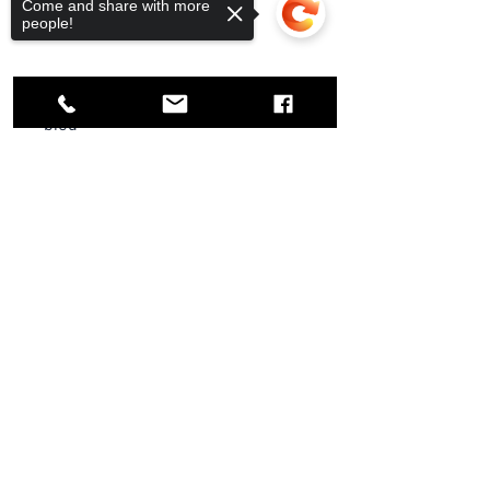
Come and share with more
Ambalaj
fară
people!
Culori disponibile :
bleu
,galben,fistic,verde,ciocolatiu,mo
v
Sorry, the checkout page does not
Cantitate minima 12 bucăți .
support sharing
Copied to clipboard
Preț în Euro FĂRĂ TVA
TVA-ul se calculează automat la
adăugarea în coșul de cumpărături
.
Politica de livrare
Conform condiții generale de vanzare
și livrare și excluderi .